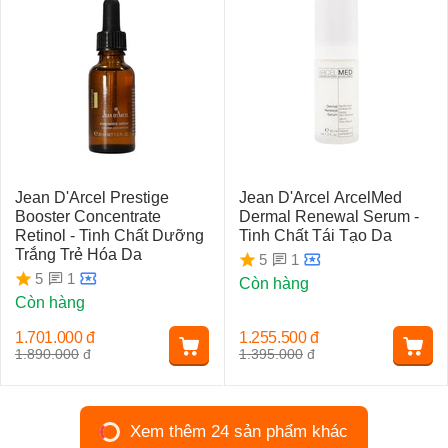
Jean D'Arcel Prestige
Jean D'Arcel ArcelMed
Booster Concentrate
Dermal Renewal Serum -
Retinol - Tinh Chất Dưỡng
Tinh Chất Tái Tạo Da
Trắng Trẻ Hóa Da
1
5
1
5
Còn hàng
Còn hàng
1.701.000
đ
1.255.500
đ
1.890.000
đ
1.395.000
đ
Xem thêm 24 sản phẩm khác