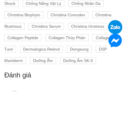
Shock
Chống Nắng Vật Lý
Chống Nhăn Da
Christina Biophyto
Christina Comodex
Christina
Illustrious
Christina Serum
Christina Unstress
Collagen Peptide
Collagen Thủy Phân
Collagen
Tươi
Dermalogica Retinol
Dongsung
DSP
Martiderm
Dưỡng Ẩm
Dưỡng Ẩm SK-II
Đánh giá
Kiều Nhiên
K
09/12/2016, 15:50
Kem Trắng da dùng tốt quá shop ơi,
cám ơn shop đã tư vấn nhiệt tình nhé!