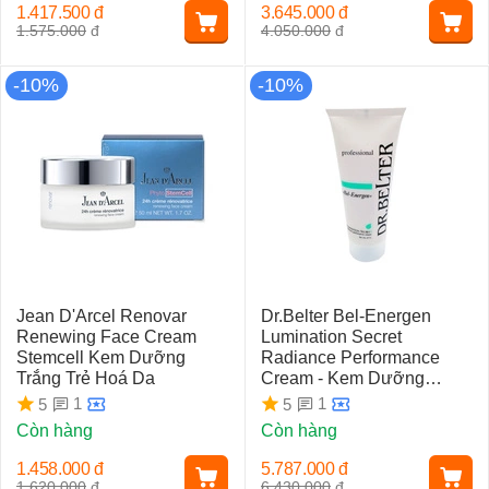
1.417.500
đ
3.645.000
đ
1.575.000
đ
4.050.000
đ
-10%
-10%
Jean D'Arcel Renovar
Dr.Belter Bel-Energen
Renewing Face Cream
Lumination Secret
Stemcell Kem Dưỡng
Radiance Performance
Trắng Trẻ Hoá Da
Cream - Kem Dưỡng
Trắng Da (100ml)
1
1
5
5
Còn hàng
Còn hàng
1.458.000
đ
5.787.000
đ
1.620.000
đ
6.430.000
đ