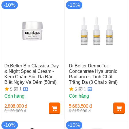
-10%
-10%
Dr.Belter Bio Classica Day
Dr.Belter DermoTec
& Night Special Cream -
Concentrate Hyaluronic
Kem Chăm Sóc Da Đặc
Radiance - Tinh Chất
Biệt Ngày Và Đêm (50ml)
Trắng Da (3 Chai x 9ml)
1
1
5
5
Còn hàng
Còn hàng
2.808.000
đ
5.683.500
đ
3.120.000
đ
6.315.000
đ
-10%
-10%