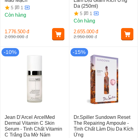
Mao Mạch
Làm Dịu Giảm Kích Ứng
Da (250ml)
1
5
1
5
Còn hàng
Còn hàng
1.776.500
đ
2.655.000
đ
2.090.000
đ
2.950.000
đ
-10%
-15%
Jean D'Arcel ArcelMed
Dr.Spiller Sundown Reset
Dermal Vitamin C Skin
The Repairing Ampoule -
Serum - Tinh Chất Vitamin
Tinh Chất Làm Dịu Da Kích
C Trắng Da Mờ Nám
Ứng