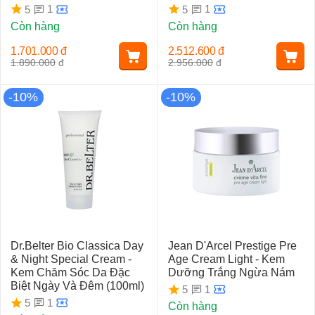
1
1
5
5
Còn hàng
Còn hàng
1.701.000
đ
2.512.600
đ
1.890.000
đ
2.956.000
đ
-10%
-10%
Dr.Belter Bio Classica Day
Jean D'Arcel Prestige Pre
& Night Special Cream -
Age Cream Light - Kem
Kem Chăm Sóc Da Đặc
Dưỡng Trắng Ngừa Nám
Biệt Ngày Và Đêm (100ml)
1
5
1
5
Còn hàng