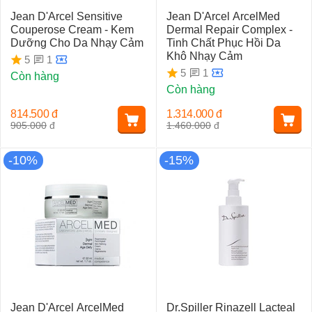
Jean D'Arcel Sensitive
Jean D'Arcel ArcelMed
Couperose Cream - Kem
Dermal Repair Complex -
Dưỡng Cho Da Nhạy Cảm
Tinh Chất Phục Hồi Da
Khô Nhạy Cảm
1
5
1
5
Còn hàng
Còn hàng
814.500
đ
1.314.000
đ
905.000
đ
1.460.000
đ
-10%
-15%
Jean D'Arcel ArcelMed
Dr.Spiller Rinazell Lacteal