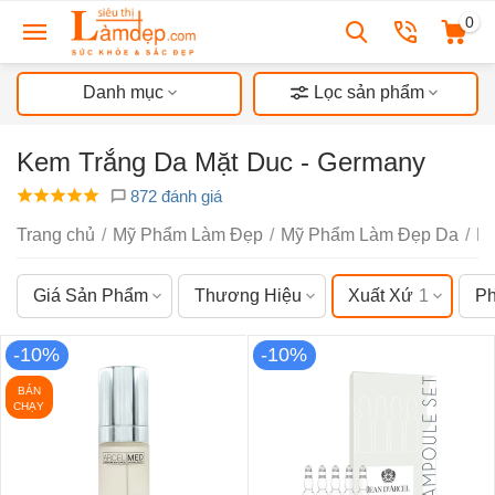
0
Danh mục
Lọc sản phẩm
Kem Trắng Da Mặt Duc - Germany
872 đánh giá
Trang chủ
/
Mỹ Phẩm Làm Đẹp
/
Mỹ Phẩm Làm Đẹp Da
/
D
Giá Sản Phẩm
Thương Hiệu
Xuất Xứ
1
Ph
-10%
-10%
BÁN
CHẠY