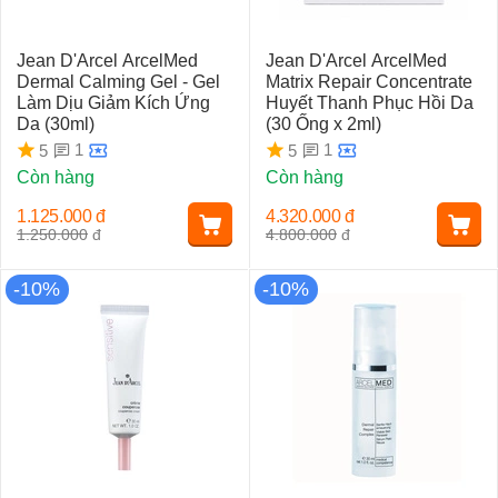
Jean D'Arcel ArcelMed
Jean D'Arcel ArcelMed
Dermal Calming Gel - Gel
Matrix Repair Concentrate
Làm Dịu Giảm Kích Ứng
Huyết Thanh Phục Hồi Da
Da (30ml)
(30 Ống x 2ml)
1
1
5
5
Còn hàng
Còn hàng
1.125.000
đ
4.320.000
đ
1.250.000
đ
4.800.000
đ
-10%
-10%