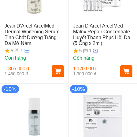
Jean D'Arcel ArcelMed
Jean D'Arcel ArcelMed
Dermal Whitening Serum -
Matrix Repair Concentrate
Tinh Chất Dưỡng Trắng
Huyết Thanh Phục Hồi Da
Da Mờ Nám
(5 Ống x 2ml)
1
1
5
5
Còn hàng
Còn hàng
1.305.000
đ
1.170.000
đ
1.450.000
đ
1.300.000
đ
-10%
-10%