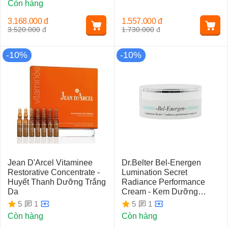
Còn hàng
3.168.000
đ
1.557.000
đ
3.520.000
đ
1.730.000
đ
-10%
-10%
Jean D'Arcel Vitaminee
Dr.Belter Bel-Energen
Restorative Concentrate -
Lumination Secret
Huyết Thanh Dưỡng Trắng
Radiance Performance
Da
Cream - Kem Dưỡng
Trắng Da (50ml)
1
1
5
5
Còn hàng
Còn hàng