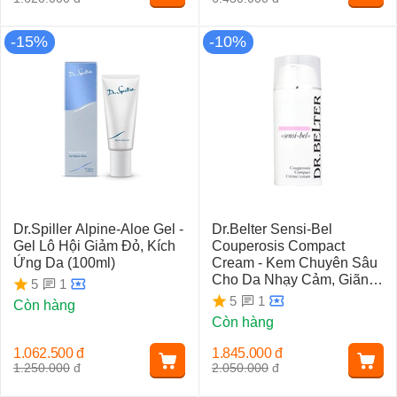
-15%
-10%
Dr.Spiller Alpine-Aloe Gel -
Dr.Belter Sensi-Bel
Gel Lô Hội Giảm Đỏ, Kích
Couperosis Compact
Ứng Da (100ml)
Cream - Kem Chuyên Sâu
Cho Da Nhạy Cảm, Giãn
1
5
Mao Mạch
1
5
Còn hàng
Còn hàng
1.062.500
đ
1.845.000
đ
1.250.000
đ
2.050.000
đ