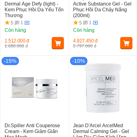
Dermal Age Defy (light) -
Active Substance Gel - Gel
Kem Phục Hồi Da Yếu Tổn
Phục Hồi Da Cháy Nắng
Thương
(200ml)
1
1
5
5
Còn hàng
Còn hàng
1.512.000
đ
4.927.450
đ
1.680.000
đ
5.797.000
đ
-15%
-10%
Dr.Spiller Anti Couperose
Jean D'Arcel ArcelMed
Cream - Kem Giảm Giãn
Dermal Calming Gel - Gel