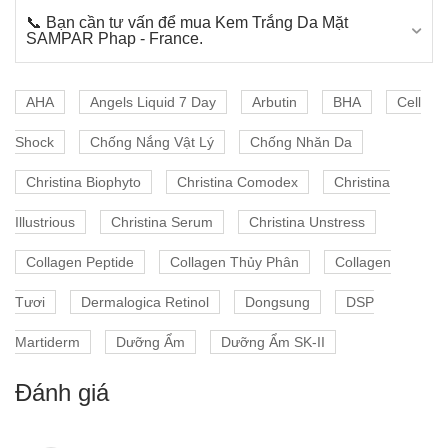
📞 Bạn cần tư vấn để mua Kem Trắng Da Mặt
SAMPAR Phap - France.
AHA
Angels Liquid 7 Day
Arbutin
BHA
Cell
Shock
Chống Nắng Vật Lý
Chống Nhăn Da
Christina Biophyto
Christina Comodex
Christina
Illustrious
Christina Serum
Christina Unstress
Collagen Peptide
Collagen Thủy Phân
Collagen
Tươi
Dermalogica Retinol
Dongsung
DSP
Martiderm
Dưỡng Ẩm
Dưỡng Ẩm SK-II
Đánh giá