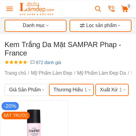
0
Danh mục
Lọc sản phẩm
Kem Trắng Da Mặt SAMPAR Phap -
France
872 đánh giá
Trang chủ
/
Mỹ Phẩm Làm Đẹp
/
Mỹ Phẩm Làm Đẹp Da
/
D
Giá Sản Phẩm
Thương Hiệu
1
Xuất Xứ
1
-20%
ĐẶT TRƯỚC