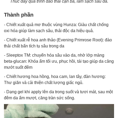
Thúc đẩy quá trình đào thải cặn bã, làm sạch sâu da.
Thành phần
- Chiết xuất quả mơ thuộc vùng Hunza: Giàu chất chống
oxi hóa giúp làm sạch sâu, thải độc da hiệu quả.
- Chiết xuất rễ hoa anh thảo (Evening Primrose Root): đào
thải chất bẩn tích tụ sâu trong da
- Sleeptox TM: chuyển hóa sâu vào da, nhờ lớp màng
beta-glucan: Khóa ẩm tối ưu, phục hồi, tái tạo giúp da căng
mướt suốt đêm
- Chiết hương hoa hồng, hoa cam, lan tây, đàn hương:
Thư giãn và cải thiện chất lượng giấc ngủ.
- Dạng gel khi apply lên da trong suốt và tươi mát, sau một
đêm da ẩm mượt, căng tràn sức sống.