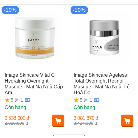
-10%
-10%
Image Skincare Vital C
Image Skincare Ageless
Hydrating Overnight
Total Overnight Retinol
Masque - Mặt Nạ Ngủ Cấp
Masque - Mặt Nạ Ngủ Trẻ
Ẩm
Hoá Da
1
1
5
5
Còn hàng
Còn hàng
2.538.000
đ
3.081.870
đ
2.820.000
đ
3.424.300
đ