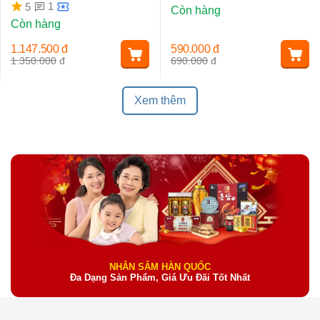
Ngừa Lão Hóa, Nám Da
1
5
Còn hàng
Còn hàng
1.147.500
đ
590.000
đ
1.350.000
đ
690.000
đ
Xem thêm
NHÂN SÂM HÀN QUỐC
Đa Dạng Sản Phẩm, Giá Ưu Đãi Tốt Nhất