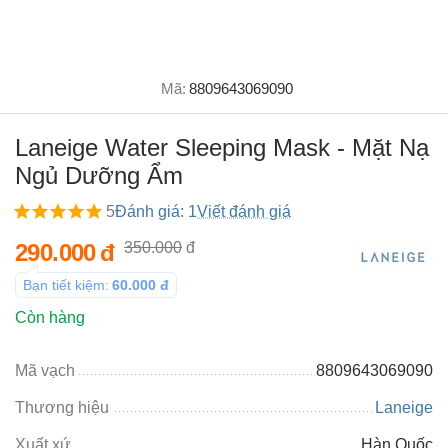
Mã:
8809643069090
Laneige Water Sleeping Mask - Mặt Nạ
Ngủ Dưỡng Ẩm
5
Đánh giá: 1
Viết đánh giá
290.000
đ
350.000
đ
Bạn tiết kiệm:
60.000
đ
Còn hàng
Mã vạch
8809643069090
Thương hiệu
Laneige
Xuất xứ
Hàn Quốc