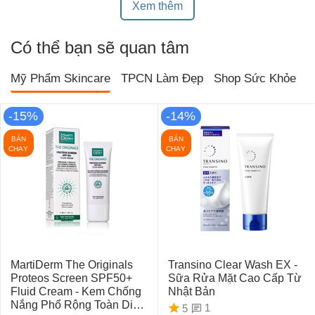
Xem thêm
Có thể bạn sẽ quan tâm
Mỹ Phẩm Skincare
TPCN Làm Đẹp
Shop Sức Khỏe
T
-15%
-14%
BÁN
BÁN
CHẠY
CHẠY
MartiDerm The Originals
Transino Clear Wash EX -
Proteos Screen SPF50+
Sữa Rửa Mặt Cao Cấp Từ
Fluid Cream - Kem Chống
Nhật Bản
Nắng Phổ Rộng Toàn Diện
1
5