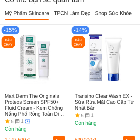
Mỹ Phẩm Skincare
TPCN Làm Đẹp
Shop Sức Khỏe
T
-15%
-14%
BÁN
BÁN
CHẠY
CHẠY
MartiDerm The Originals
Transino Clear Wash EX -
Proteos Screen SPF50+
Sữa Rửa Mặt Cao Cấp Từ
Fluid Cream - Kem Chống
Nhật Bản
Nắng Phổ Rộng Toàn Diện
1
5
Ngừa Lão Hóa, Nám Da
1
5
Còn hàng
Còn hàng
1.147.500
đ
590.000
đ