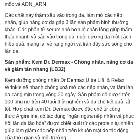
mộc và ADN_ARN.
Các chất này thấm sâu vào trong da, làm mờ các nếp
nhăn, giúp nâng cơ da gấp 3 lần sản phẩm bình thường
khác. Các phân tử serum nhỏ hơn lỗ chân lông giúp thẩm
thấu nhanh và sâu vào trong da, nuôi dưỡng da một cách
hiệu quả, mang lại vẻ rạng ngời và tràn đầy sức sống cho
làn da.
Sản phẩm: Kem Dr. Dermax - Chống nhăn, nâng cơ da
và giảm tàn nhang (LB32)
Kem dưỡng chống nhăn Dr Dermax Ultra Lift & Relax
Wrinkle sẽ nhanh chóng xoá mờ các nếp nhăn, và làm làn
da căng mịn trong vòng 30 ngày. Sản phẩm đã được trên
100 phụ nữ trên 40 tuổi thử nghiệm và đã cho kết quả rất
tốt. Hợp chất kem Dr. Dermax được đặc chế từ công
thức Argireline, có tác dụng “ngăn ngừa nếp nhăn và phục
hồi làn da lão hóa” được chiết xuất từ các protein tự nhiên
giúp làm giảm các nếp nhăn trên khuôn mặt do tác động
của thời gian và môi trường.