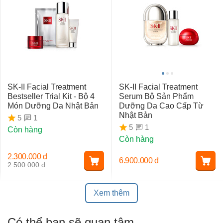
SK-II Facial Treatment
SK-II Facial Treatment
Bestseller Trial Kit - Bộ 4
Serum Bộ Sản Phẩm
Món Dưỡng Da Nhật Bản
Dưỡng Da Cao Cấp Từ
Nhật Bản
1
5
1
5
Còn hàng
Còn hàng
2.300.000
đ
6.900.000
đ
2.500.000
đ
Xem thêm
Có thể bạn sẽ quan tâm