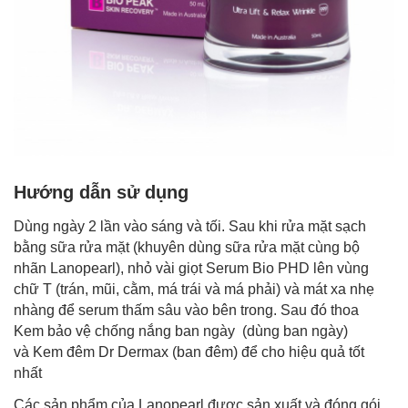
Hướng dẫn sử dụng
Dùng ngày 2 lần vào sáng và tối. Sau khi rửa mặt sạch
bằng sữa rửa mặt (khuyên dùng sữa rửa mặt cùng bộ
nhãn Lanopearl), nhỏ vài giọt Serum Bio PHD lên vùng
chữ T (trán, mũi, cằm, má trái và má phải) và mát xa nhẹ
nhàng để serum thấm sâu vào bên trong. Sau đó thoa
Kem bảo vệ chống nắng ban ngày (dùng ban ngày)
và Kem đêm Dr Dermax (ban đêm) để cho hiệu quả tốt
nhất
Các sản phẩm của Lanopearl được sản xuất và đóng gói