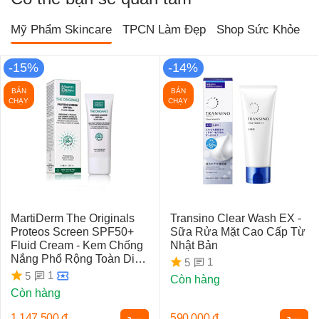
Mỹ Phẩm Skincare
TPCN Làm Đẹp
Shop Sức Khỏe
T
-15%
-14%
BÁN
BÁN
CHẠY
CHẠY
MartiDerm The Originals
Transino Clear Wash EX -
Proteos Screen SPF50+
Sữa Rửa Mặt Cao Cấp Từ
Fluid Cream - Kem Chống
Nhật Bản
Nắng Phổ Rộng Toàn Diện
1
5
Ngừa Lão Hóa, Nám Da
1
5
Còn hàng
Còn hàng
1.147.500
đ
590.000
đ