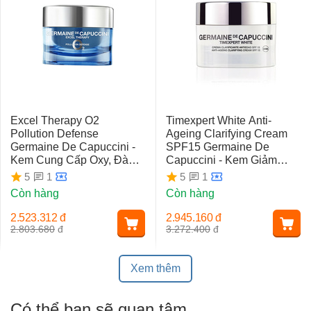
Excel Therapy O2
Timexpert White Anti-
Pollution Defense
Ageing Clarifying Cream
Germaine De Capuccini -
SPF15 Germaine De
Kem Cung Cấp Oxy, Đào
Capuccini - Kem Giảm
Thải Độc Tố
Nám Chuyên Sâu
1
1
5
5
Còn hàng
Còn hàng
2.523.312
đ
2.945.160
đ
2.803.680
đ
3.272.400
đ
Xem thêm
Có thể bạn sẽ quan tâm