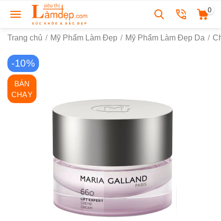
0
Trang chủ
/
Mỹ Phẩm Làm Đẹp
/
Mỹ Phẩm Làm Đẹp Da
/
C
-10%
BÁN
CHẠY