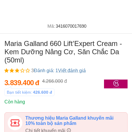
Mã:
3416070017690
Maria Galland 660 Lift’Expert Cream -
Kem Dưỡng Nâng Cơ, Săn Chắc Da
(50ml)
3
Đánh giá: 1
Viết đánh giá
3.839.400
đ
4.266.000
đ
Bạn tiết kiệm:
426.600
đ
Còn hàng
Thương hiệu Maria Galland khuyến mãi
10% toàn bộ sản phẩm
Chi tiết khuyến mãi