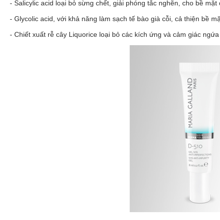
- Salicylic acid loại bỏ sừng chết, giải phóng tắc nghẽn, cho bề mặt
- Glycolic acid, với khả năng làm sạch tế bào già cỗi, cả thiện bề mặ
- Chiết xuất rễ cây Liquorice loại bỏ các kích ứng và cảm giác ngứa