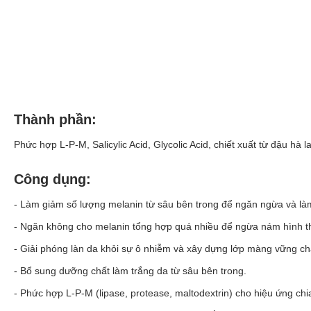
Thành phần:
Phức hợp L-P-M, Salicylic Acid, Glycolic Acid, chiết xuất từ đậu hà 
Công dụng:
- Làm giảm số lượng melanin từ sâu bên trong để ngăn ngừa và l
- Ngăn không cho melanin tổng hợp quá nhiều để ngừa nám hình t
- Giải phóng làn da khỏi sự ô nhiễm và xây dựng lớp màng vững ch
- Bổ sung dưỡng chất làm trắng da từ sâu bên trong.
- Phức hợp L-P-M (lipase, protease, maltodextrin) cho hiệu ứng chi