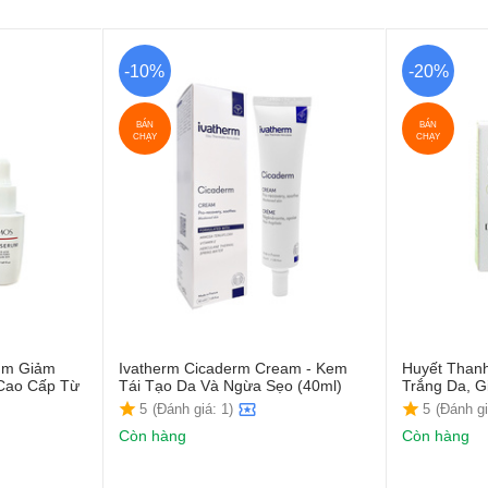
-10%
-20%
BÁN
BÁN
CHẠY
CHẠY
rum Giảm
Ivatherm Cicaderm Cream - Kem
Huyết Than
Cao Cấp Từ
Tái Tạo Da Và Ngừa Sẹo (40ml)
Trắng Da, 
5
(Đánh giá: 1)
5
(Đánh gi
Còn hàng
Còn hàng