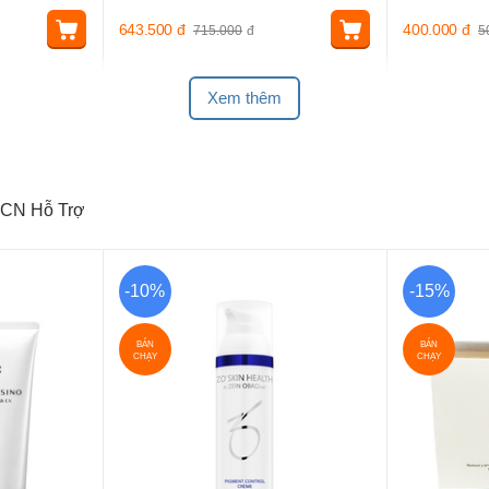
643.500
đ
400.000
đ
715.000
đ
5
Xem thêm
CN Hỗ Trợ
-10%
-15%
BÁN
BÁN
CHẠY
CHẠY