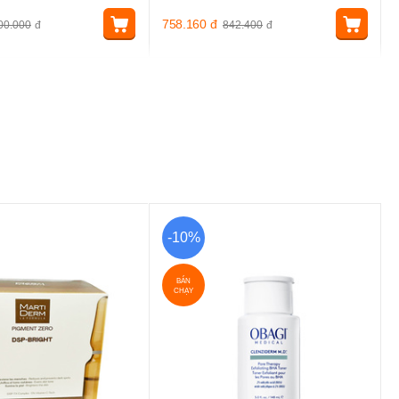
758.160
đ
00.000
đ
842.400
đ
-10%
BÁN
CHẠY