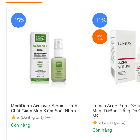
-15%
-11%
BÁN
CHẠY
MartiDerm Acniover Serum - Tinh
Lumos Acne Plus - Se
Chất Giảm Mụn Kiểm Soát Nhờn
Mụn, Dưỡng Trắng Da 
Mỹ
5
(Đánh giá: 1)
5
(Đánh giá: 1)
Còn hàng
Còn hàng