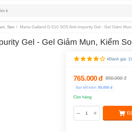
ụn, Sẹo
/
Maria Galland D-510 SOS Anti-Impurity Gel - Gel Giảm Mụn
purity Gel - Gel Giảm Mụn, Kiểm S
4
Đánh giá: 1
765.000
đ
850.000
đ
Bạn tiết kiệm:
85.000
đ
Còn hàng
+
−
Đặ