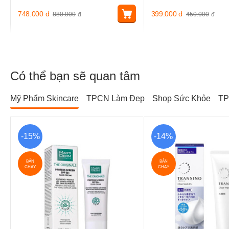
748.000
đ
399.000
đ
880.000
đ
450.000
đ
Có thể bạn sẽ quan tâm
Mỹ Phẩm Skincare
TPCN Làm Đẹp
Shop Sức Khỏe
TP
-15%
-14%
BÁN
BÁN
CHẠY
CHẠY