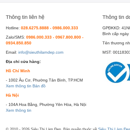
Thông tin liên hệ
Thông tin d
Hotline:
028.6275.8888 - 0986.000.333
GPĐKKD: 41N
Bình cấp ngày
Zalo/SMS:
0986.000.333 - 0967.800.800 -
0934.850.850
Tên thương nh
Email:
info@sieuthilamdep.com
MST: 0011830
Địa chỉ cửa hàng:
Hồ Chí Minh
- 1002 Âu Cơ, Phường Tân Bình, TP.HCM
Xem thông tin
Bản đồ
Hà Nội
- 104A Hoa Bằng, Phường Yên Hòa, Hà Nội
Xem thông tin
Siêu Thị Làm Đẹ
© 2010 - 2026 Siêu Thị Làm Đẹp. Bản quyền thuộc về