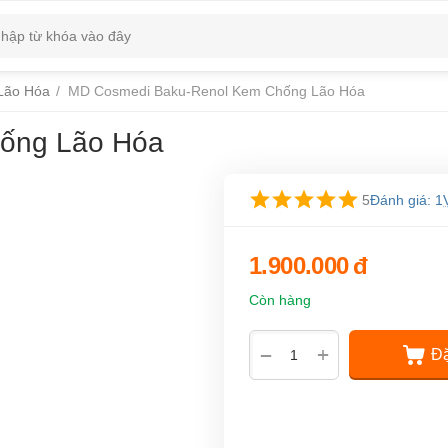
Lão Hóa
/
MD Cosmedi Baku-Renol Kem Chống Lão Hóa
ống Lão Hóa
5
Đánh giá: 1
1.900.000
đ
Còn hàng
+
−
Đặ