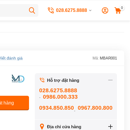
0
028.6275.8888
Viết đánh giá
Mã:
MBAR001
Hỗ trợ đặt hàng
028.6275.8888
0986.000.333
-
t hàng
0934.850.850
0967.800.800
-
Địa chỉ cửa hàng