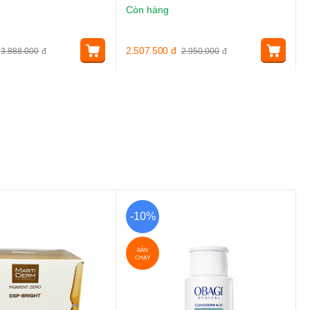
Còn hàng
2.507.500
đ
3.888.000
đ
2.950.000
đ
-10%
BÁN
CHẠY