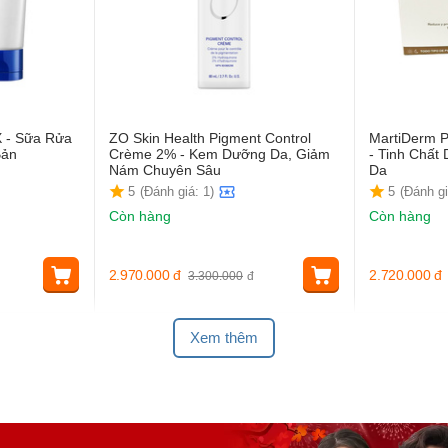
X - Sữa Rửa
ZO Skin Health Pigment Control
MartiDerm P
Bản
Crème 2% - Kem Dưỡng Da, Giảm
- Tinh Chấ
Nám Chuyên Sâu
Da
5
(Đánh giá: 1)
5
(Đánh gi
Còn hàng
Còn hàng
2.970.000
đ
2.720.000
đ
3.300.000
đ
Xem thêm