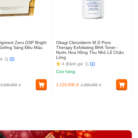
igment Zero DSP Bright
Obagi Clenziderm M.D Pore
t Dưỡng Sáng Đều Màu
Therapy Exfoliating BHA Toner -
Nước Hoa Hồng Thu Nhỏ Lỗ Chân
Lông
á: 1)
4
(Đánh giá: 1)
Còn hàng
1.125.000
đ
3.200.000
đ
1.250.000
đ