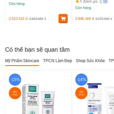
5
(Đánh giá: 1)
Còn hàng
Còn hàng
2.523.312
đ
2.945.160
đ
2.803.680
đ
3.272.400
đ
Có thể bạn sẽ quan tâm
Mỹ Phẩm Skincare
TPCN Làm Đẹp
Shop Sức Khỏe
TP
-15%
-14%
BÁN
BÁN
CHẠY
CHẠY