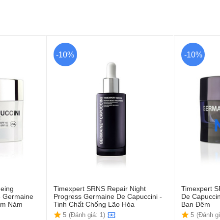
-10%
-10%
geing
Timexpert SRNS Repair Night
Timexpert 
5 Germaine
Progress Germaine De Capuccini -
De Capucci
iảm Nám
Tinh Chất Chống Lão Hóa
Ban Đêm
5
(Đánh giá: 1)
5
(Đánh gi