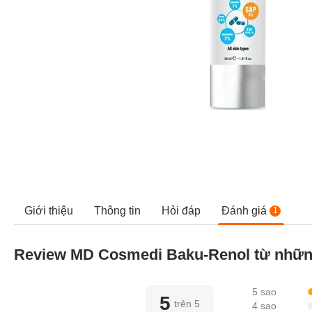
Giới thiệu
Thông tin
Hỏi đáp
Đánh giá
1
Review MD Cosmedi Baku-Renol từ nhữn
5 sao
5
trên 5
4 sao