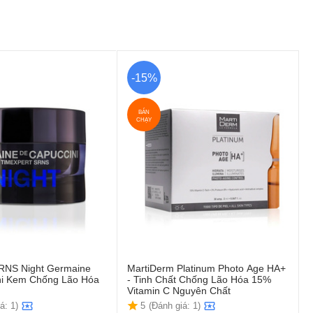
-15%
BÁN
CHẠY
SRNS Night Germaine
MartiDerm Platinum Photo Age HA+
ni Kem Chống Lão Hóa
- Tinh Chất Chống Lão Hóa 15%
Vitamin C Nguyên Chất
á: 1)
5
(Đánh giá: 1)