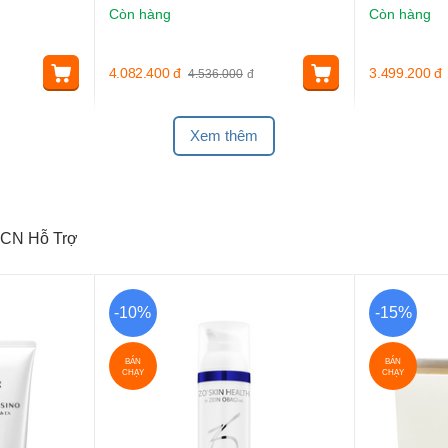
Còn hàng
Còn hàng
4.082.400
đ
3.499.200
đ
4.536.000
đ
Xem thêm
CN Hỗ Trợ
-10%
-15%
BÁN
BÁN
CHẠY
CHẠY