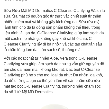
Sữa Rửa Mặt MD Dermatics C-Cleanse Clarifying Wash là
sữa rửa mặt có nguồn gốc từ thực vật, chiết suất từ thiên
nhiên, mềm mại và không gây kích ứng da. Sửa rửa mặt
lành tính cho da là dòng sản phẩm không thể thiếu trong
liệu trình tái tạo da, C-Cleanse Clarifying giúp làm sạch da
một cách nhẹ nhàng, không gây khô rát khó chịu, C-
Cleanse Clarifying lấy đi bã nhờn và các tạp chất tận sâu
lỗ chân lông làm da luôn sạch sẽ, thoáng mát.
Với các hoạt chất tự nhiên Aloe, Vera trong C-Cleanse
Clarifying vừa giúp làm sạch da nhưng vẫn giữ nguyên độ
ẩm cho da mềm mại, không khô rát. Đặc biệt C-Cleanse
Clarifying phù hợp cho mọi loại da như: Da nhờn, da khô,
da dễ dị ứng…bạn có thể yên tâm về sản phẩm sữa rửa
mặt tạo bọt C-Cleanse Clarifying, thương hiệu chăm sóc
da số 1 từ Mỹ MD Dermatics.