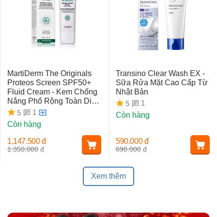
MartiDerm The Originals
Transino Clear Wash EX -
Proteos Screen SPF50+
Sữa Rửa Mặt Cao Cấp Từ
Fluid Cream - Kem Chống
Nhật Bản
Nắng Phổ Rộng Toàn Diện
1
5
Ngừa Lão Hóa, Nám Da
1
5
Còn hàng
Còn hàng
1.147.500
đ
590.000
đ
1.350.000
đ
690.000
đ
Xem thêm