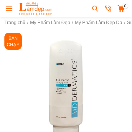
0
Trang chủ
/
Mỹ Phẩm Làm Đẹp
/
Mỹ Phẩm Làm Đẹp Da
/
S
BÁN
CHẠY