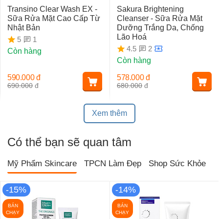
Transino Clear Wash EX -
Sakura Brightening
Sữa Rửa Mặt Cao Cấp Từ
Cleanser - Sữa Rửa Mặt
Nhật Bản
Dưỡng Trắng Da, Chống
Lão Hoá
1
5
2
4.5
Còn hàng
Còn hàng
590.000
đ
578.000
đ
690.000
đ
680.000
đ
Xem thêm
Có thể bạn sẽ quan tâm
Mỹ Phẩm Skincare
TPCN Làm Đẹp
Shop Sức Khỏe
T
-15%
-14%
BÁN
BÁN
CHẠY
CHẠY