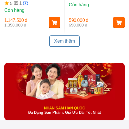
Ngừa Lão Hóa, Nám Da
1
5
Còn hàng
Còn hàng
1.147.500
đ
590.000
đ
1.350.000
đ
690.000
đ
Xem thêm
NHÂN SÂM HÀN QUỐC
Đa Dạng Sản Phẩm, Giá Ưu Đãi Tốt Nhất