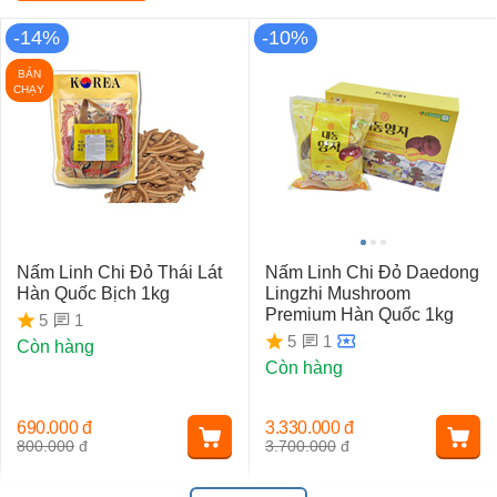
-14%
-10%
BÁN
CHẠY
Nấm Linh Chi Đỏ Thái Lát
Nấm Linh Chi Đỏ Daedong
Hàn Quốc Bịch 1kg
Lingzhi Mushroom
Premium Hàn Quốc 1kg
1
5
1
5
Còn hàng
Còn hàng
690.000
đ
3.330.000
đ
800.000
đ
3.700.000
đ