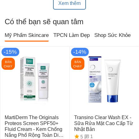
Xem thêm
Có thể bạn sẽ quan tâm
Mỹ Phẩm Skincare
TPCN Làm Đẹp
Shop Sức Khỏe
T
-15%
-14%
BÁN
BÁN
CHẠY
CHẠY
MartiDerm The Originals
Transino Clear Wash EX -
Proteos Screen SPF50+
Sữa Rửa Mặt Cao Cấp Từ
Fluid Cream - Kem Chống
Nhật Bản
Nắng Phổ Rộng Toàn Diện
1
5