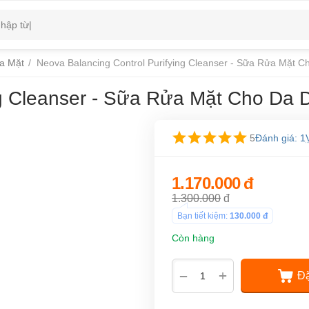
a Mặt
/
Neova Balancing Control Purifying Cleanser - Sữa Rửa Mặt 
ng Cleanser - Sữa Rửa Mặt Cho Da
5
Đánh giá: 1
1.170.000
đ
1.300.000
đ
Bạn tiết kiệm:
130.000
đ
Còn hàng
+
−
Đặ