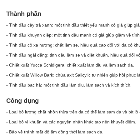
Thành phần
- Tinh dầu cây trà xanh: một tinh dầu thiết yếu mạnh có giá giúp g
- Tinh dầu khuynh diệp: một tinh dầu mạnh có giá giúp giảm về tính
- Tinh dầu cỏ xạ hương: chất làm se, hiệu quả cao đối với da có kh
- Tinh dầu ngải đắng: tinh dầu làm se và diệt khuẩn, hiệu quả đối v
- Chiết xuất Yucca Schidigera: chiết xuất làm dịu và
làm sạch da
.
- Chiết xuất Willow Bark: chứa axit Salicylic tự nhiên giúp hồi phục 
- Tinh dầu bạc hà: một tinh dầu làm dịu, làm sạch và kích thích.
Công dụng
- Loại bỏ lượng chất nhờn thừa trên da có thể làm sạm da và bít lỗ
- Loại bỏ vi khuẩn và các nguyên nhân khác tạo nên khuyết điểm.
- Bảo vệ tránh mất độ ẩm đồng thời làm sạch da.