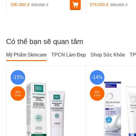
590.000
đ
578.000
đ
690.000
đ
680.000
đ
Có thể bạn sẽ quan tâm
Mỹ Phẩm Skincare
TPCN Làm Đẹp
Shop Sức Khỏe
TP
-15%
-14%
BÁN
BÁN
CHẠY
CHẠY