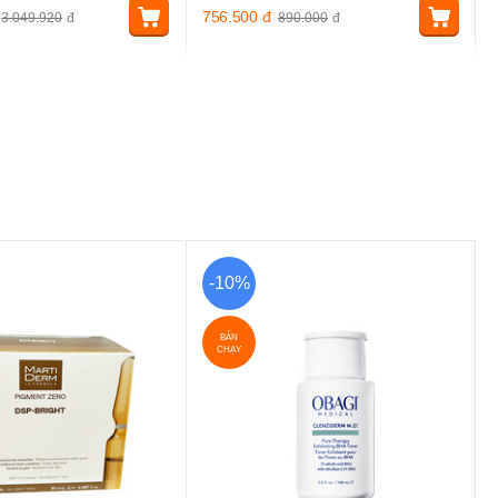
756.500
đ
3.049.920
đ
890.000
đ
-10%
BÁN
CHẠY