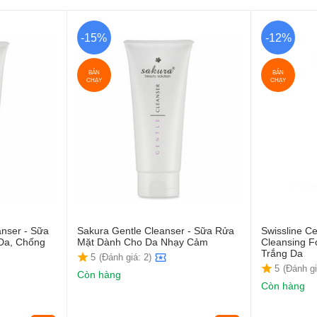
-15%
-12%
BÁN
BÁN
CHẠY
CHẠY
anser - Sữa
Sakura Gentle Cleanser - Sữa Rửa
Swissline Ce
Da, Chống
Mặt Dành Cho Da Nhạy Cảm
Cleansing 
Trắng Da
5
(Đánh giá: 2)
5
(Đánh gi
Còn hàng
Còn hàng