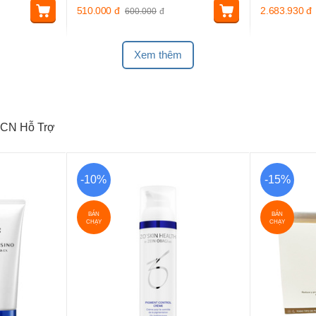
510.000
đ
2.683.930
đ
600.000
đ
Xem thêm
CN Hỗ Trợ
-10%
-15%
BÁN
BÁN
CHẠY
CHẠY