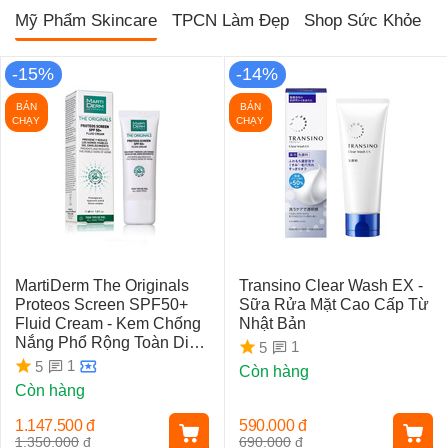
Mỹ Phẩm Skincare
TPCN Làm Đẹp
Shop Sức Khỏe
T
-15%
-14%
BÁN
BÁN
CHẠY
CHẠY
MartiDerm The Originals
Transino Clear Wash EX -
Proteos Screen SPF50+
Sữa Rửa Mặt Cao Cấp Từ
Fluid Cream - Kem Chống
Nhật Bản
Nắng Phổ Rộng Toàn Diện
1
5
Ngừa Lão Hóa, Nám Da
1
5
Còn hàng
Còn hàng
1.147.500
đ
590.000
đ
1.350.000
đ
690.000
đ