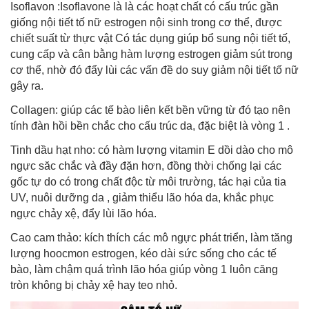
Isoflavon :Isoflavone là là các hoạt chất có cấu trúc gần
giống nội tiết tố nữ estrogen nội sinh trong cơ thể, được
chiết suất từ thực vật Có tác dụng giúp bổ sung nội tiết tố,
cung cấp và cân bằng hàm lượng estrogen giảm sút trong
cơ thể, nhờ đó đẩy lùi các vấn đề do suy giảm nội tiết tố nữ
gây ra.
Collagen: giúp các tế bào liên kết bền vững từ đó tạo nên
tính đàn hồi bền chắc cho cấu trúc da, đặc biệt là vòng 1 .
Tinh dầu hạt nho: có hàm lượng vitamin E dồi dào cho mô
ngực săc chắc và đầy đặn hơn, đồng thời chống lại các
gốc tự do có trong chất độc từ môi trường, tác hại của tia
UV, nuôi dưỡng da , giảm thiểu lão hóa da, khắc phục
ngực chảy xệ, đẩy lùi lão hóa.
Cao cam thảo: kích thích các mô ngực phát triển, làm tăng
lượng hoocmon estrogen, kéo dài sức sống cho các tế
bào, làm chậm quá trình lão hóa giúp vòng 1 luôn căng
tròn không bị chảy xệ hay teo nhỏ.