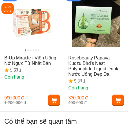
BÁN
CHẠY
B-Up Miracle+ Viên Uống
Rosebeauty Papaya
Nở Ngực Từ Nhật Bản
Kudzu Bird's Nest
Polypeptide Liquid Drink
1
5
Nước Uống Đẹp Da
Còn hàng
1
5
Còn hàng
990.000
đ
330.000
đ
1.200.000
đ
400.000
đ
Có thể bạn sẽ quan tâm