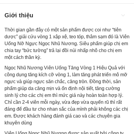
Giới thiệu
Thời gian gần đây có một sản phẩm được coi như “tiên
dược” giải cứu vòng 1 xập xệ, teo tóp, thâm sạm đó là Viên
Uống Nỡ Ngực Ngọc Nhũ Nương. Siêu phẩm giúp chị em
chia tay “bức tường” trả lại đồi núi nhấp nhô cho chị em
một cách thần kỳ.
Ngọc Nhũ Nương Viên Uống Tăng Vòng 1 Hiệu Quả với
công dụng tăng kích cỡ vòng 1, làm tăng phát triển mô mỡ
ngực và giúp ngực săn chắc, căng tròn. Đồng thời, sản
phẩm giúp da căng mịn và ổn định nội tiết, tăng cường
sinh lý cho các chị em thì mức giá này hoàn toàn hợp lý.
Chỉ cần 2-4 viên mỗi ngày, vừa đẹp vừa quyến rũ thì rất
đáng để đầu tư cho nhan sắc của mình phải không các chị
em. Được khách hàng đánh giá cao và các chuyên gia
khuyên dùng
Viên Uống Ngọc Nhũ Nương được sản xuất bởi công ty