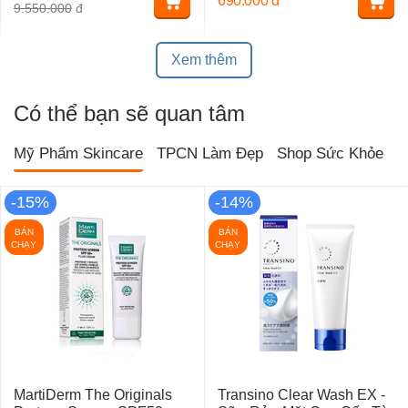
690.000
đ
9.550.000
đ
Xem thêm
Có thể bạn sẽ quan tâm
Mỹ Phẩm Skincare
TPCN Làm Đẹp
Shop Sức Khỏe
T
-15%
-14%
BÁN
BÁN
CHẠY
CHẠY
MartiDerm The Originals
Transino Clear Wash EX -