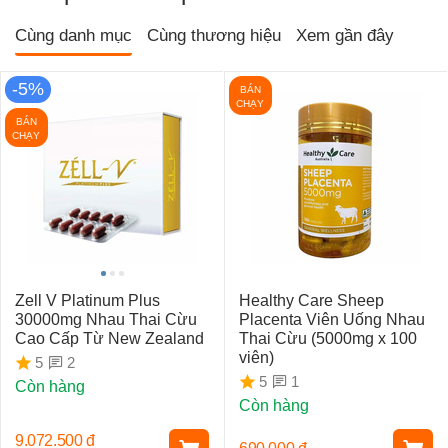
Cùng danh mục
Cùng thương hiệu
Xem gần đây
-5%
BÁN
CHẠY
BÁN
CHẠY
Zell V Platinum Plus
Healthy Care Sheep
30000mg Nhau Thai Cừu
Placenta Viên Uống Nhau
Cao Cấp Từ New Zealand
Thai Cừu (5000mg x 100
viên)
2
5
1
5
Còn hàng
Còn hàng
9.072.500
đ