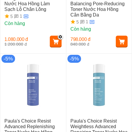
Nước Hoa Hồng Làm
Balancing Pore-Reducing
Sạch Lỗ Chân Lông
Toner Nước Hoa Hồng
Cân Bằng Da
1
5
1
5
Còn hàng
Còn hàng
1.080.000
đ
798.000
đ
1.200.000
đ
840.000
đ
-5%
-5%
Paula's Choice Resist
Paula's Choice Resist
Advanced Replenishing
Weightless Advanced