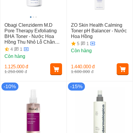
Obagi Clenziderm M.D
ZO Skin Health Calming
Pore Therapy Exfoliating
Toner pH Balancer - Nước
BHA Toner - Nước Hoa
Hoa Hồng
Hồng Thu Nhỏ Lỗ Chân
1
5
Lông
1
4
Còn hàng
Còn hàng
1.125.000
đ
1.440.000
đ
1.250.000
đ
1.600.000
đ
-10%
-15%