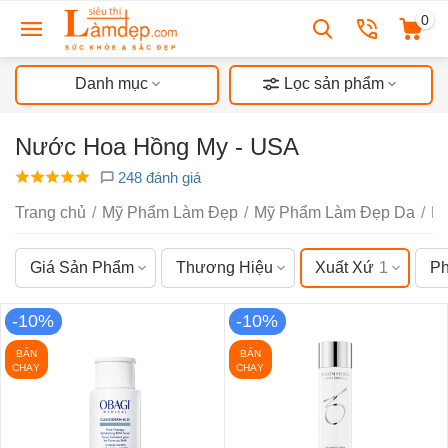
0
Danh mục
Lọc sản phẩm
Nước Hoa Hồng My - USA
248 đánh giá
Trang chủ
/
Mỹ Phẩm Làm Đẹp
/
Mỹ Phẩm Làm Đẹp Da
/
N
Giá Sản Phẩm
Thương Hiệu
Xuất Xứ
1
Ph
-10%
-10%
BÁN
BÁN
CHẠY
CHẠY