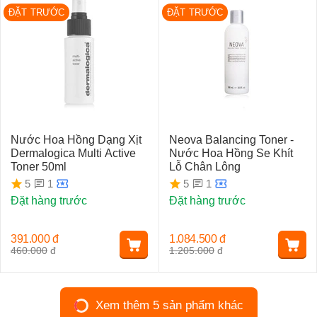
ĐẶT TRƯỚC
ĐẶT TRƯỚC
Nước Hoa Hồng Dạng Xịt
Neova Balancing Toner -
Dermalogica Multi Active
Nước Hoa Hồng Se Khít
Toner 50ml
Lỗ Chân Lông
1
1
5
5
Đặt hàng trước
Đặt hàng trước
391.000
đ
1.084.500
đ
460.000
đ
1.205.000
đ
Xem thêm 5 sản phẩm khác