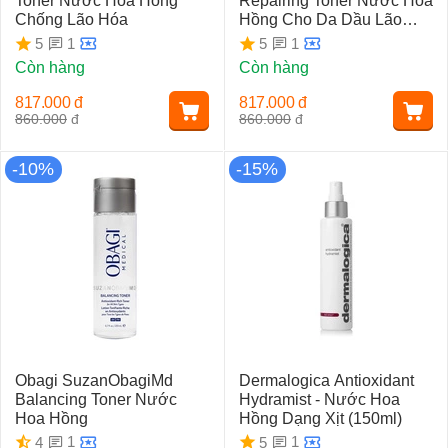
Toner Nước Hoa Hồng
Repairing Toner Nước Hoa
Chống Lão Hóa
Hồng Cho Da Dầu Lão
Hóa
1
1
5
5
Còn hàng
Còn hàng
817.000
đ
817.000
đ
860.000
đ
860.000
đ
-10%
-15%
Obagi SuzanObagiMd
Dermalogica Antioxidant
Balancing Toner Nước
Hydramist - Nước Hoa
Hoa Hồng
Hồng Dạng Xịt (150ml)
1
1
4
5