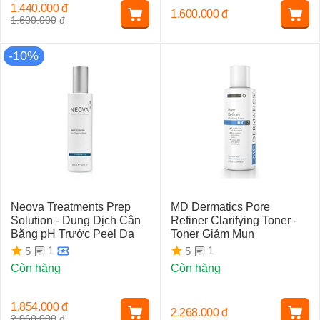
1.440.000
đ
1.600.000
đ
1.600.000
đ
-10%
Neova Treatments Prep
MD Dermatics Pore
Solution - Dung Dịch Cân
Refiner Clarifying Toner -
Bằng pH Trước Peel Da
Toner Giảm Mụn
1
1
5
5
Còn hàng
Còn hàng
1.854.000
đ
2.268.000
đ
2.060.000
đ