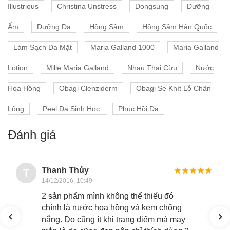
Illustrious
Christina Unstress
Dongsung
Dưỡng
Ẩm
Dưỡng Da
Hồng Sâm
Hồng Sâm Hàn Quốc
Làm Sạch Da Mặt
Maria Galland 1000
Maria Galland
Lotion
Mille Maria Galland
Nhau Thai Cừu
Nước
Hoa Hồng
Obagi Clenziderm
Obagi Se Khít Lỗ Chân
Lông
Peel Da Sinh Học
Phục Hồi Da
Đánh giá
Thanh Thủy
T
14/12/2016, 10:49
2 sản phẩm mình không thể thiếu đó
chính là nước hoa hồng và kem chống
nắng. Do cũng ít khi trang điểm mà may