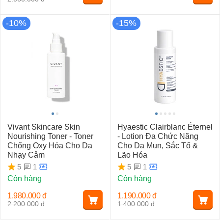
-10%
-15%
Vivant Skincare Skin
Hyaestic Clairblanc Éternel
Nourishing Toner - Toner
- Lotion Đa Chức Năng
Chống Oxy Hóa Cho Da
Cho Da Mụn, Sắc Tố &
Nhạy Cảm
Lão Hóa
1
1
5
5
Còn hàng
Còn hàng
1.980.000
đ
1.190.000
đ
2.200.000
đ
1.400.000
đ