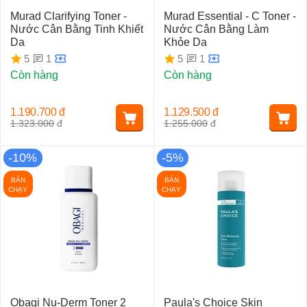
Murad Clarifying Toner -
Murad Essential - C Toner -
Nước Cân Bằng Tinh Khiết
Nước Cân Bằng Làm
Da
Khỏe Da
1
1
5
5
Còn hàng
Còn hàng
1.190.700
đ
1.129.500
đ
1.323.000
đ
1.255.000
đ
-10%
-5%
BÁN
BÁN
CHẠY
CHẠY
Obagi Nu-Derm Toner 2
Paula's Choice Skin