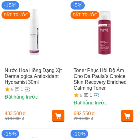
-15%
-5%
ĐẶT TRƯỚC
ĐẶT TRƯỚC
Nước Hoa Hồng Dạng Xịt
Toner Phục Hồi Độ Ẩm
Dermalogica Antioxidant
Cho Da Paula’s Choice
Hydramist 30ml
Skin Recovery Enriched
Calming Toner
1
5
1
5
Đặt hàng trước
Đặt hàng trước
433.500
đ
692.550
đ
510.000
đ
729.000
đ
-15%
-10%