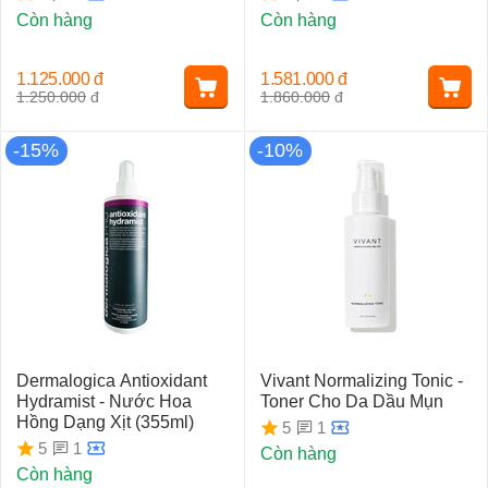
Còn hàng
Còn hàng
1.125.000
đ
1.581.000
đ
1.250.000
đ
1.860.000
đ
-15%
-10%
Dermalogica Antioxidant
Vivant Normalizing Tonic -
Hydramist - Nước Hoa
Toner Cho Da Dầu Mụn
Hồng Dạng Xịt (355ml)
1
5
1
5
Còn hàng
Còn hàng