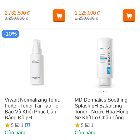
2.762.500
đ
1.125.000
đ
3.250.000
đ
1.250.000
đ
-10%
Vivant Normalizing Tonic
MD Dermatics Soothing
Forte - Toner Tái Tạo Tế
Splash pH Balancing
Bào Và Khôi Phục Cân
Toner - Nước Hoa Hồng
Bằng Độ pH
Se Khít Lỗ Chân Lông
1
1
5
5
Còn hàng
Còn hàng