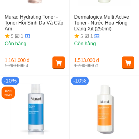
Murad Hydrating Toner -
Dermalogica Multi Active
Toner Hồi Sinh Da Và Cấp
Toner - Nước Hoa Hồng
Ẩm
Dạng Xịt (250ml)
1
1
5
5
Còn hàng
Còn hàng
1.161.000
đ
1.513.000
đ
1.290.000
đ
1.780.000
đ
-10%
-10%
BÁN
CHẠY