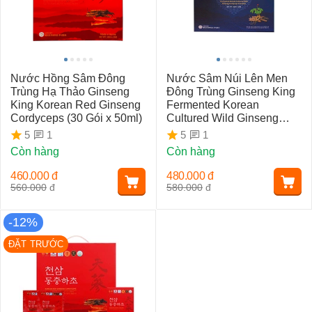
Nước Hồng Sâm Đông
Nước Sâm Núi Lên Men
Trùng Hạ Thảo Ginseng
Đông Trùng Ginseng King
King Korean Red Ginseng
Fermented Korean
Cordyceps (30 Gói x 50ml)
Cultured Wild Ginseng
Cordyceps Premium (30
1
1
5
5
gói x 50ml)
Còn hàng
Còn hàng
460.000
đ
480.000
đ
560.000
đ
580.000
đ
-12%
ĐẶT TRƯỚC