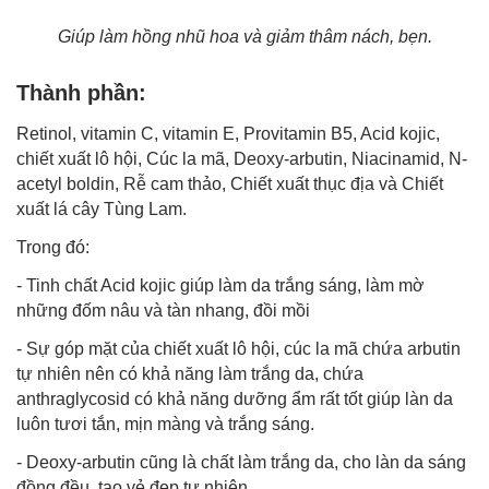
Giúp làm hồng nhũ hoa và giảm thâm nách, bẹn.
Thành phần:
Retinol, vitamin C, vitamin E, Provitamin B5, Acid kojic,
chiết xuất lô hội, Cúc la mã, Deoxy-arbutin, Niacinamid, N-
acetyl boldin, Rễ cam thảo, Chiết xuất thục địa và Chiết
xuất lá cây Tùng Lam.
Trong đó:
- Tinh chất Acid kojic giúp làm da trắng sáng, làm mờ
những đốm nâu và tàn nhang, đồi mồi
- Sự góp mặt của chiết xuất lô hội, cúc la mã chứa arbutin
tự nhiên nên có khả năng làm trắng da, chứa
anthraglycosid có khả năng dưỡng ẩm rất tốt giúp làn da
luôn tươi tắn, mịn màng và trắng sáng.
- Deoxy-arbutin cũng là chất làm trắng da, cho làn da sáng
đồng đều, tạo vẻ đẹp tự nhiên.