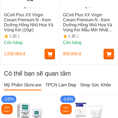
GCell Plus XX Virgin
GCell Plus XX Virgin
Cream Premium N - Kem
Cream Premium N - Kem
Dưỡng Hồng Nhũ Hoa Và
Dưỡng Hồng Nhũ Hoa Và
Vùng Kín (10gr)
Vùng Kín Mẫu Mới Nhất
(5gr)
1
1
5
5
Còn hàng
Còn hàng
1.550.000
đ
950.000
đ
Có thể bạn sẽ quan tâm
Mỹ Phẩm Skincare
TPCN Làm Đẹp
Shop Sức Khỏe
T
-15%
-14%
BÁN
BÁN
CHẠY
CHẠY