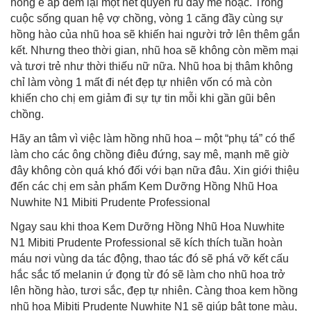
hồng e ấp đem lại một nét quyến rũ đầy mê hoặc. Trong
cuộc sống quan hệ vợ chồng, vòng 1 căng đầy cùng sự
hồng hào của nhũ hoa sẽ khiến hai người trở lên thêm gắn
kết. Nhưng theo thời gian, nhũ hoa sẽ không còn mềm mại
và tươi trẻ như thời thiếu nữ nữa. Nhũ hoa bị thâm không
chỉ làm vòng 1 mất đi nét đẹp tự nhiên vốn có mà còn
khiến cho chị em giảm đi sự tự tin mỗi khi gần gũi bên
chồng.
Hãy an tâm vì việc làm hồng nhũ hoa – một “phụ tá” có thể
làm cho các ông chồng điêu đứng, say mê, mạnh mẽ giờ
đây không còn quá khó đối với bạn nữa đâu. Xin giới thiệu
đến các chị em sản phẩm Kem Dưỡng Hồng Nhũ Hoa
Nuwhite N1 Mibiti Prudente Professional
Ngay sau khi thoa Kem Dưỡng Hồng Nhũ Hoa Nuwhite
N1 Mibiti Prudente Professional sẽ kích thích tuần hoàn
máu nơi vùng da tác động, thao tác đó sẽ phá vỡ kết cấu
hắc sắc tố melanin ứ đọng từ đó sẽ làm cho nhũ hoa trở
lên hồng hào, tươi sắc, đẹp tự nhiên. Càng thoa kem hồng
nhũ hoa Mibiti Prudente Nuwhite N1 sẽ giúp bật tone màu,