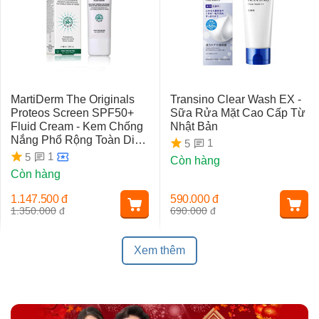
MartiDerm The Originals
Transino Clear Wash EX -
Proteos Screen SPF50+
Sữa Rửa Mặt Cao Cấp Từ
Fluid Cream - Kem Chống
Nhật Bản
Nắng Phổ Rộng Toàn Diện
1
5
Ngừa Lão Hóa, Nám Da
1
5
Còn hàng
Còn hàng
1.147.500
đ
590.000
đ
1.350.000
đ
690.000
đ
Xem thêm