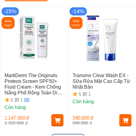
-15%
-14%
BÁN
BÁN
CHẠY
CHẠY
MartiDerm The Originals
Transino Clear Wash EX -
Proteos Screen SPF50+
Sữa Rửa Mặt Cao Cấp Từ
Fluid Cream - Kem Chống
Nhật Bản
Nắng Phổ Rộng Toàn Diện
1
5
Ngừa Lão Hóa, Nám Da
1
5
Còn hàng
Còn hàng
1.147.500
đ
590.000
đ
1.350.000
đ
690.000
đ