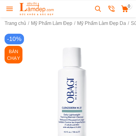
0
Trang chủ
/
Mỹ Phẩm Làm Đẹp
/
Mỹ Phẩm Làm Đẹp Da
/
S
-10%
BÁN
CHẠY