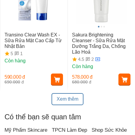
Transino Clear Wash EX -
Sakura Brightening
Sữa Rửa Mặt Cao Cấp Từ
Cleanser - Sữa Rửa Mặt
Nhật Bản
Dưỡng Trắng Da, Chống
Lão Hoá
1
5
2
4.5
Còn hàng
Còn hàng
590.000
đ
578.000
đ
690.000
đ
680.000
đ
Xem thêm
Có thể bạn sẽ quan tâm
Mỹ Phẩm Skincare
TPCN Làm Đẹp
Shop Sức Khỏe
T