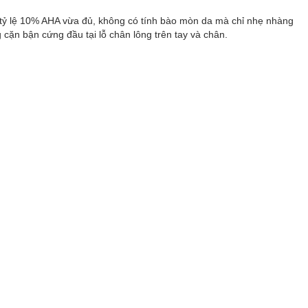
ỷ lệ 10% AHA vừa đủ, không có tính bào mòn da mà chỉ nhẹ nhàng
 cặn bận cứng đầu tại lỗ chân lông trên tay và chân.