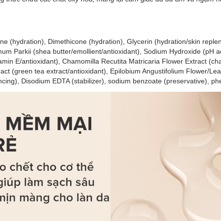
ane (hydration), Dimethicone (hydration), Glycerin (hydration/skin replen
mum Parkii (shea butter/emollient/antioxidant), Sodium Hydroxide (pH a
tamin E/antioxidant), Chamomilla Recutita Matricaria Flower Extract (cha
ract (green tea extract/antioxidant), Epilobium Angustifolium Flower/Leaf
cing), Disodium EDTA (stabilizer), sodium benzoate (preservative), ph