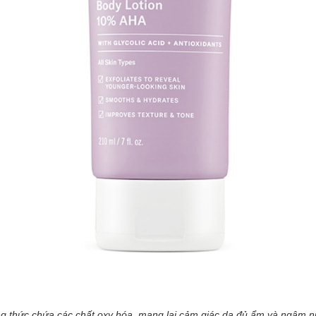
g thức chứa các chất oxy hóa, mang lại cảm giác da đủ ẩm và ngậm n