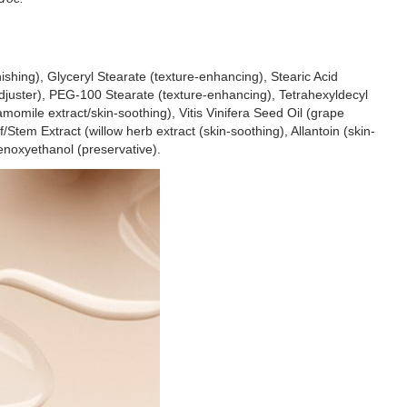
ishing), Glyceryl Stearate (texture-enhancing), Stearic Acid
djuster), PEG-100 Stearate (texture-enhancing), Tetrahexyldecyl
momile extract/skin-soothing), Vitis Vinifera Seed Oil (grape
/Stem Extract (willow herb extract (skin-soothing), Allantoin (skin-
enoxyethanol (preservative).