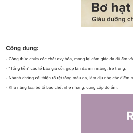
Công dụng:
- Công thức chứa các chất oxy hóa, mang lại cảm giác da đủ ẩm v
- “Tống tiễn” các tế bào già cỗi, giúp làn da mịn màng, trẻ trung.
- Nhanh chóng cải thiện rõ rệt tông màu da, làm dịu nhẹ các điểm 
- Khả năng loại bỏ tế bào chết nhẹ nhàng, cung cấp độ ẩm.