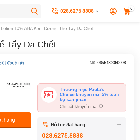
0
028.6275.8888
dy Lotion 10% AHA Kem Dưỡng Thể Tẩy Da Chết
ể Tẩy Da Chết
Viết đánh giá
Mã:
0655439059008
Thương hiệu Paula’s
Choice khuyến mãi 5% toàn
bộ sản phẩm
Chi tiết khuyến mãi
t hàng
Hỗ trợ đặt hàng
028.6275.8888