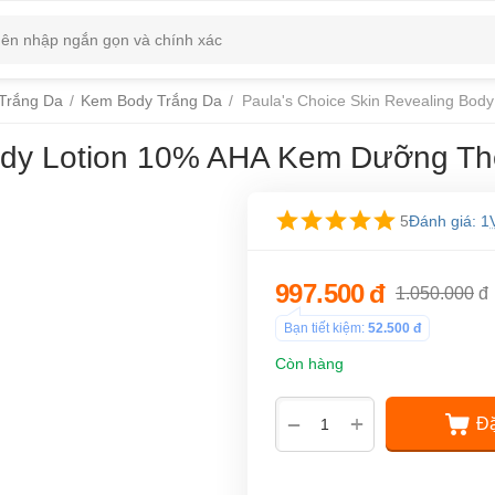
Trắng Da
/
Kem Body Trắng Da
/
Paula's Choice Skin Revealing Bo
Body Lotion 10% AHA Kem Dưỡng Th
5
Đánh giá: 1
997.500
đ
1.050.000
đ
Bạn tiết kiệm:
52.500
đ
Còn hàng
+
−
Đặ