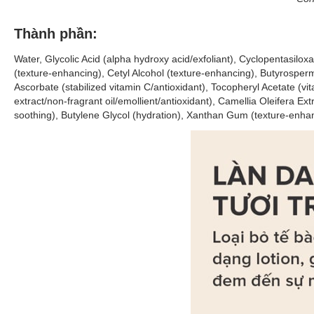
Thành phần:
Water, Glycolic Acid (alpha hydroxy acid/exfoliant), Cyclopentasilox
(texture-enhancing), Cetyl Alcohol (texture-enhancing), Butyrosper
Ascorbate (stabilized vitamin C/antioxidant), Tocopheryl Acetate (vi
extract/non-fragrant oil/emollient/antioxidant), Camellia Oleifera Ext
soothing), Butylene Glycol (hydration), Xanthan Gum (texture-enhan