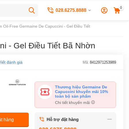
0
028.6275.8888
m Oil-Free Germaine De Capuccini - Gel Điều Tiết
i - Gel Điều Tiết Bã Nhờn
Viết đánh giá
Mã:
8412971253989
Thương hiệu Germaine De
Capuccini khuyến mãi 10%
toàn bộ sản phẩm
Chi tiết khuyến mãi
Hỗ trợ đặt hàng
t hàng