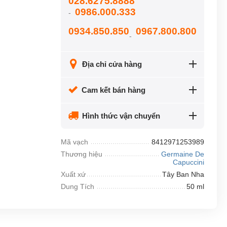
028.6275.8888
0986.000.333
-
0934.850.850
0967.800.800
-
Địa chỉ cửa hàng
Cam kết bán hàng
Hình thức vận chuyển
Mã vạch
8412971253989
Thương hiệu
Germaine De
Capuccini
Xuất xứ
Tây Ban Nha
Dung Tích
50 ml