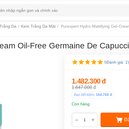
Trắng Da
/
Kem Trắng Da Mặt
/
Purexpert Hydro-Mattifying Gel-Crea
ream Oil-Free Germaine De Capuccin
5
Đánh giá: 1
1.482.300
đ
1.647.000
đ
Bạn tiết kiệm:
164.700
đ
Còn hàng
+
−
Đặ