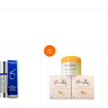
BÁN
CHẠY