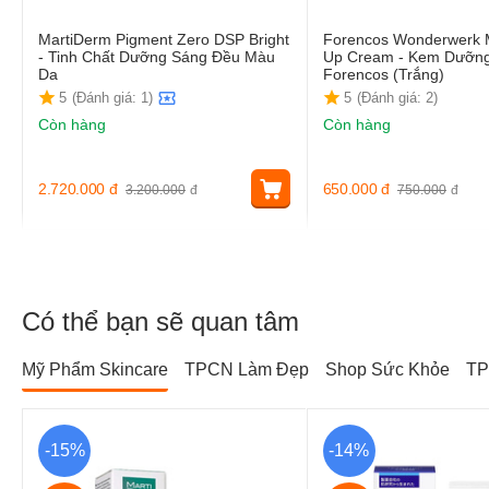
MartiDerm Pigment Zero DSP Bright
Forencos Wonderwerk 
- Tinh Chất Dưỡng Sáng Đều Màu
Up Cream - Kem Dưỡng
Da
Forencos (Trắng)
5
(Đánh giá: 1)
5
(Đánh giá: 2)
Còn hàng
Còn hàng
2.720.000
đ
650.000
đ
3.200.000
đ
750.000
đ
Có thể bạn sẽ quan tâm
Mỹ Phẩm Skincare
TPCN Làm Đẹp
Shop Sức Khỏe
TP
-15%
-14%