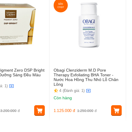
BÁN
CHẠY
igment Zero DSP Bright
Obagi Clenziderm M.D Pore
t Dưỡng Sáng Đều Màu
Therapy Exfoliating BHA Toner -
Nước Hoa Hồng Thu Nhỏ Lỗ Chân
Lông
á: 1)
4
(Đánh giá: 1)
Còn hàng
1.125.000
đ
3.200.000
đ
1.250.000
đ