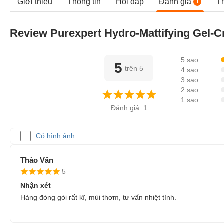
Giới thiệu
Thông tin
Hỏi đáp
Đánh giá
T
1
Review Purexpert Hydro-Mattifying Gel-
5 sao
5
trên 5
4 sao
3 sao
2 sao
1 sao
Đánh giá: 1
Có hình ảnh
Thảo Vân
5
Nhận xét
Hàng đóng gói rất kĩ, mùi thơm, tư vấn nhiệt tình.