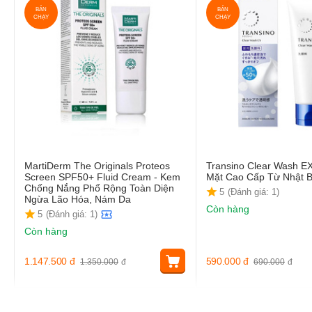
BÁN
BÁN
CHẠY
CHẠY
MartiDerm The Originals Proteos
Transino Clear Wash E
Screen SPF50+ Fluid Cream - Kem
Mặt Cao Cấp Từ Nhật 
Chống Nắng Phổ Rộng Toàn Diện
5
(Đánh giá: 1)
Ngừa Lão Hóa, Nám Da
Còn hàng
5
(Đánh giá: 1)
Còn hàng
1.147.500
đ
590.000
đ
1.350.000
đ
690.000
đ