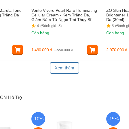
Marula Tone
Vento Vivere Pearl Rare Illuminating
ZO Skin Heal
 Trắng Da
Cellular Cream - Kem Trắng Da,
Brightener 
Giảm Nám Từ Ngọc Trai Thụy Sĩ
Da (30ml)
4
(Đánh giá: 3)
5
(Đánh gi
Còn hàng
Còn hàng
1.490.000
đ
2.970.000
đ
1.550.000
đ
Xem thêm
CN Hỗ Trợ
-10%
-15%