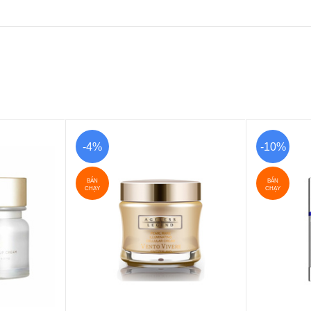
-4%
-10%
BÁN
BÁN
CHẠY
CHẠY