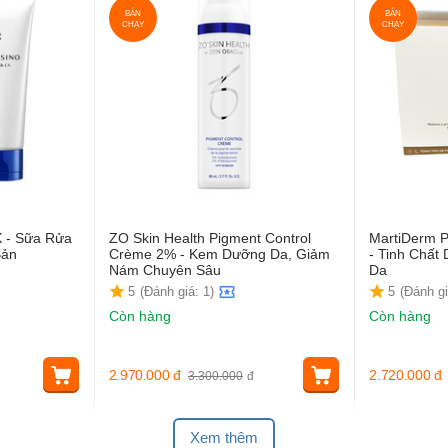
BÁN
BÁN
CHẠY
CHẠY
X - Sữa Rửa
ZO Skin Health Pigment Control
MartiDerm P
Bản
Crème 2% - Kem Dưỡng Da, Giảm
- Tinh Chấ
Nám Chuyên Sâu
Da
5
(Đánh giá: 1)
5
(Đánh gi
Còn hàng
Còn hàng
2.970.000
đ
2.720.000
đ
3.300.000
đ
Xem thêm