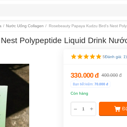
a
/
Nước Uống Collagen
/
Rosebeauty Papaya Kudzu Bird's Nest Poly
Nest Polypeptide Liquid Drink Nư
5
Đánh giá: 1
330.000
đ
400.000
đ
Bạn tiết kiệm:
70.000
đ
Còn hàng
+
−
Đặ