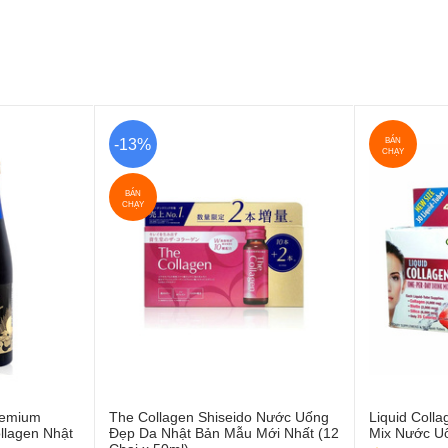
BÁN
-13%
CHẠY
BÁN
CHẠY
remium
The Collagen Shiseido Nước Uống
Liquid Coll
llagen Nhật
Đẹp Da Nhật Bản Mẫu Mới Nhất (12
Mix Nước U