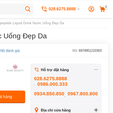
0
028.6275.8888
peptide Liquid Drink Nước Uống Đẹp Da
ớc Uống Đẹp Da
Viết đánh giá
Mã:
6974951210303
Hỗ trợ đặt hàng
028.6275.8888
0986.000.333
-
0934.850.850
0967.800.800
-
t hàng
Địa chỉ cửa hàng