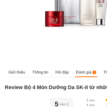
Giới thiệu
Thông tin
Hỏi đáp
Đánh giá
T
1
Review Bộ 4 Món Dưỡng Da SK-II từ nhữ
5 sao
5
trên 5
4 sao