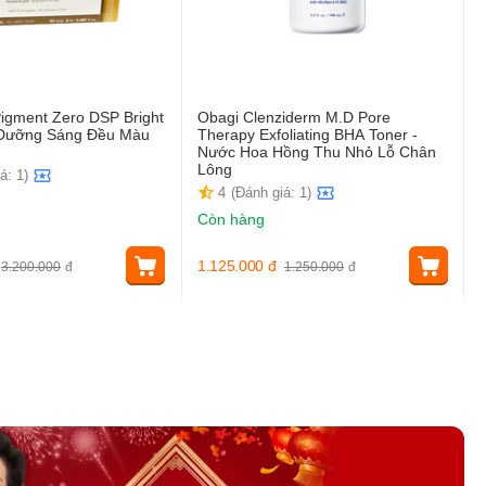
igment Zero DSP Bright
Obagi Clenziderm M.D Pore
t Dưỡng Sáng Đều Màu
Therapy Exfoliating BHA Toner -
Nước Hoa Hồng Thu Nhỏ Lỗ Chân
Lông
á: 1)
4
(Đánh giá: 1)
Còn hàng
1.125.000
đ
3.200.000
đ
1.250.000
đ