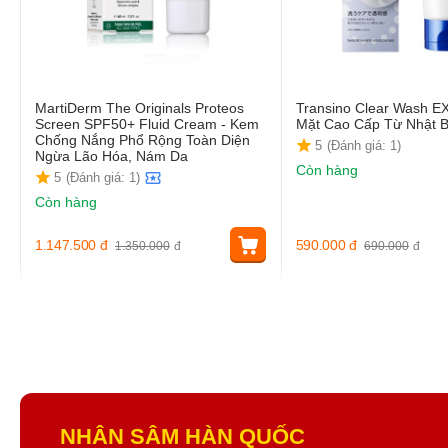
MartiDerm The Originals Proteos
Transino Clear Wash E
Screen SPF50+ Fluid Cream - Kem
Mặt Cao Cấp Từ Nhật 
Chống Nắng Phổ Rộng Toàn Diện
5
(Đánh giá: 1)
Ngừa Lão Hóa, Nám Da
Còn hàng
5
(Đánh giá: 1)
Còn hàng
1.147.500
đ
590.000
đ
1.350.000
đ
690.000
đ
NHÂN SÂM HÀN QUỐC