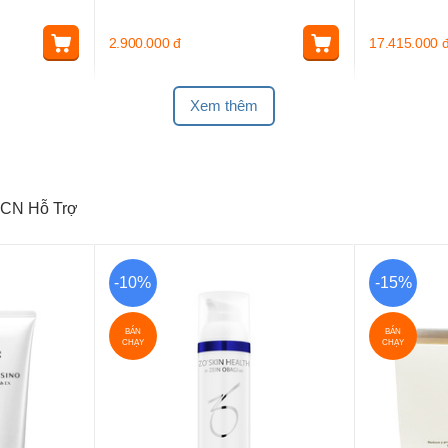
2.900.000
đ
17.415.000
Xem thêm
CN Hỗ Trợ
-10%
-15%
BÁN
BÁN
CHẠY
CHẠY