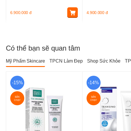
6.900.000
đ
4.900.000
đ
Có thể bạn sẽ quan tâm
Mỹ Phẩm Skincare
TPCN Làm Đẹp
Shop Sức Khỏe
TP
-15%
-14%
BÁN
BÁN
CHẠY
CHẠY