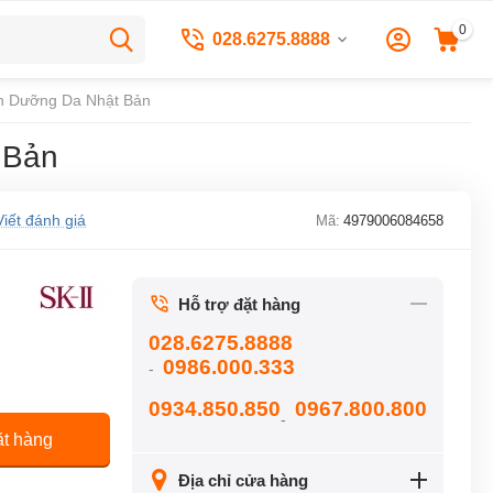
0
028.6275.8888
 Món Dưỡng Da Nhật Bản
t Bản
Viết đánh giá
Mã:
4979006084658
Hỗ trợ đặt hàng
028.6275.8888
0986.000.333
-
0934.850.850
0967.800.800
-
t hàng
Địa chỉ cửa hàng