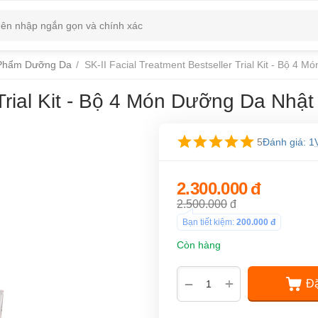
Phẩm Dưỡng Da
/
SK-II Facial Treatment Bestseller Trial Kit - Bộ 4
 Trial Kit - Bộ 4 Món Dưỡng Da Nhậ
5
Đánh giá: 1
2.300.000
đ
2.500.000
đ
Bạn tiết kiệm:
200.000
đ
Còn hàng
+
−
Đặ