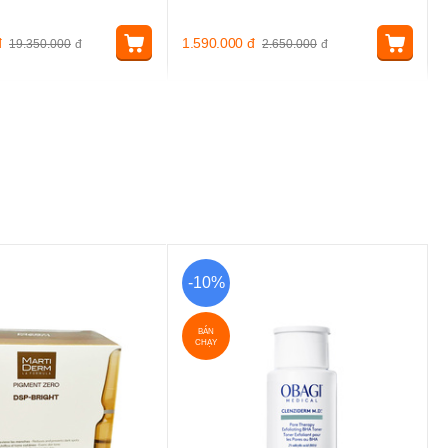
đ
1.590.000
đ
19.350.000
đ
2.650.000
đ
-10%
BÁN
CHẠY