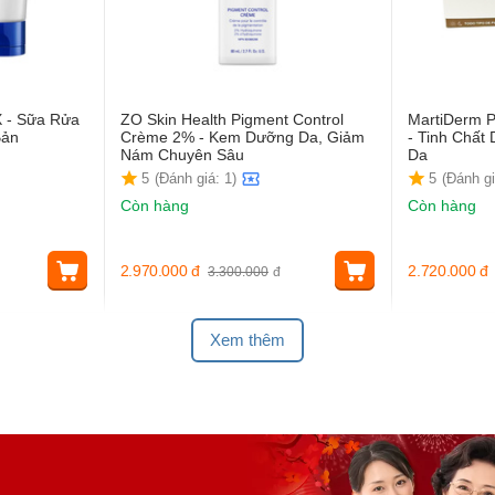
X - Sữa Rửa
ZO Skin Health Pigment Control
MartiDerm P
Bản
Crème 2% - Kem Dưỡng Da, Giảm
- Tinh Chấ
Nám Chuyên Sâu
Da
5
(Đánh giá: 1)
5
(Đánh gi
Còn hàng
Còn hàng
2.970.000
đ
2.720.000
đ
3.300.000
đ
Xem thêm