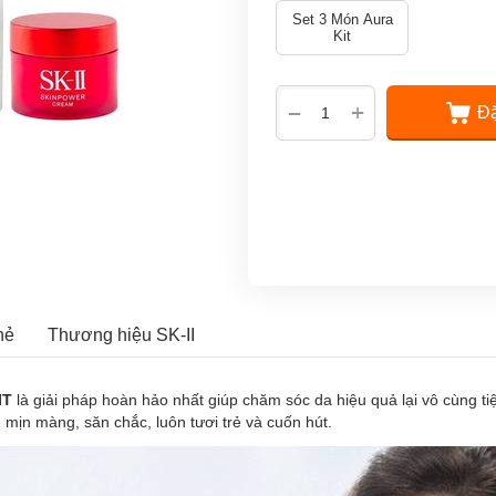
Set 3 Món Aura
Kit
+
−
Đặ
hẻ
Thương hiệu SK-II
IT
là giải pháp hoàn hảo nhất giúp chăm sóc da hiệu quả lại vô cùng ti
ịn màng, săn chắc, luôn tươi trẻ và cuốn hút.