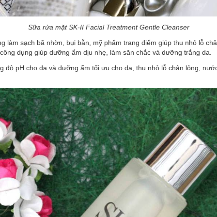
Sữa rửa mặt SK-II Facial Treatment Gentle Cleanser
ng làm sạch bã nhờn, bụi bẫn, mỹ phẩm trang điểm giúp thu nhỏ lỗ ch
ó công dụng giúp dưỡng ẩm dịu nhẹ, làm săn chắc và dưỡng trắng da.
g độ pH cho da và dưỡng ẩm tối ưu cho da, thu nhỏ lỗ chân lông, nước 