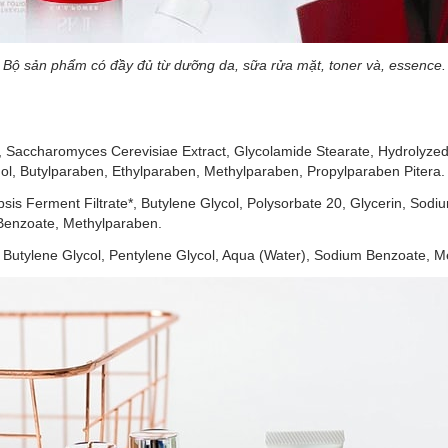
Bộ sản phẩm có đầy đủ từ dưỡng da, sữa rửa mặt, toner và, essence.
l, Saccharomyces Cerevisiae Extract, Glycolamide Stearate, Hydrolyzed 
l, Butylparaben, Ethylparaben, Methylparaben, Propylparaben Pitera.
psis Ferment Filtrate*, Butylene Glycol, Polysorbate 20, Glycerin, So
m Benzoate, Methylparaben.
 Butylene Glycol, Pentylene Glycol, Aqua (Water), Sodium Benzoate, Me