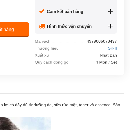
Cam kết bán hàng
Hình thức vận chuyển
t hàng
Mã vạch
4979006078497
Thương hiệu
SK-II
Xuất xứ
Nhật Bản
Quy cách đóng gói
4 Món / Set
ện lợi có đầy đủ từ dưỡng da, sữa rửa mặt,
toner
và essence. Sản