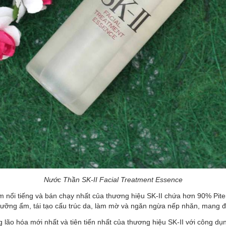
Nước Thần SK-II Facial Treatment Essence
nổi tiếng và bán chạy nhất của thương hiệu SK-II chứa hơn 90% Pitera
 dưỡng ẩm, tái tạo cấu trúc da, làm mờ và ngăn ngừa nếp nhăn, mang đ
 hóa mới nhất và tiên tiến nhất của thương hiệu SK-II với công dụn