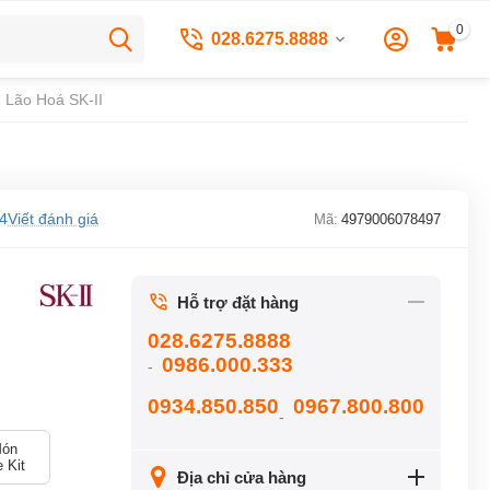
0
028.6275.8888
g Lão Hoá SK-II
 4
Viết đánh giá
Mã:
4979006078497
Hỗ trợ đặt hàng
028.6275.8888
0986.000.333
-
0934.850.850
0967.800.800
-
Món
 Kit
Địa chỉ cửa hàng