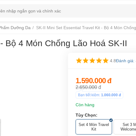
Phẩm Dưỡng Da
/
SK-II Mini Set Essential Travel Kit - Bộ 4 Món Chốn
it - Bộ 4 Món Chống Lão Hoá SK-II
4.8
Đánh giá:
1.590.000
đ
2.650.000
đ
Bạn tiết kiệm:
1.060.000
đ
Còn hàng
Tùy Chọn:
Set 4 Món Travel
Set 3 
Kit
Welcome