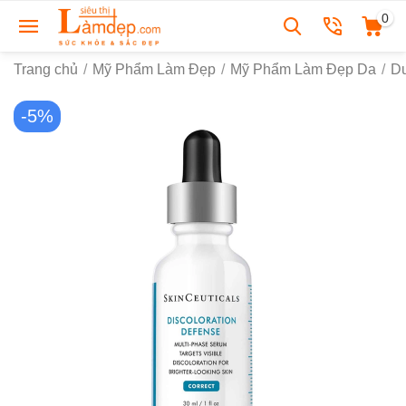
0
Trang chủ
/
Mỹ Phẩm Làm Đẹp
/
Mỹ Phẩm Làm Đẹp Da
/
D
-5%