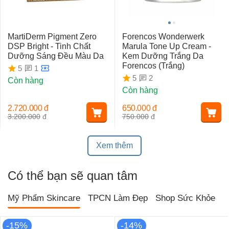
MartiDerm Pigment Zero
Forencos Wonderwerk
DSP Bright - Tinh Chất
Marula Tone Up Cream -
Dưỡng Sáng Đều Màu Da
Kem Dưỡng Trắng Da
Forencos (Trắng)
1
5
2
5
Còn hàng
Còn hàng
2.720.000
đ
650.000
đ
3.200.000
đ
750.000
đ
Xem thêm
Có thể bạn sẽ quan tâm
Mỹ Phẩm Skincare
TPCN Làm Đẹp
Shop Sức Khỏe
T
-15%
-14%