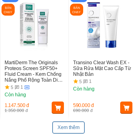
BÁN
BÁN
CHẠY
CHẠY
MartiDerm The Originals
Transino Clear Wash EX -
Proteos Screen SPF50+
Sữa Rửa Mặt Cao Cấp Từ
Fluid Cream - Kem Chống
Nhật Bản
Nắng Phổ Rộng Toàn Diện
1
5
Ngừa Lão Hóa, Nám Da
1
5
Còn hàng
Còn hàng
1.147.500
đ
590.000
đ
1.350.000
đ
690.000
đ
Xem thêm