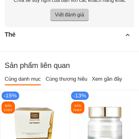
Chia sẻ suy nghĩ của bạn với các khách hàng khác
Viết đánh giá
Thẻ
Sản phẩm liên quan
Cùng danh mục
Cùng thương hiệu
Xem gần đây
-15%
-13%
BÁN
BÁN
CHẠY
CHẠY