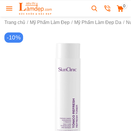
0
Trang chủ
/
Mỹ Phẩm Làm Đẹp
/
Mỹ Phẩm Làm Đẹp Da
/
N
-10%