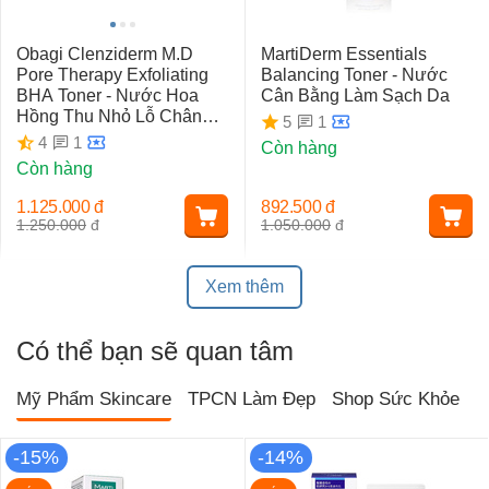
Obagi Clenziderm M.D
MartiDerm Essentials
Pore Therapy Exfoliating
Balancing Toner - Nước
BHA Toner - Nước Hoa
Cân Bằng Làm Sạch Da
Hồng Thu Nhỏ Lỗ Chân
1
5
Lông
1
4
Còn hàng
Còn hàng
1.125.000
đ
892.500
đ
1.250.000
đ
1.050.000
đ
Xem thêm
Có thể bạn sẽ quan tâm
Mỹ Phẩm Skincare
TPCN Làm Đẹp
Shop Sức Khỏe
T
-15%
-14%