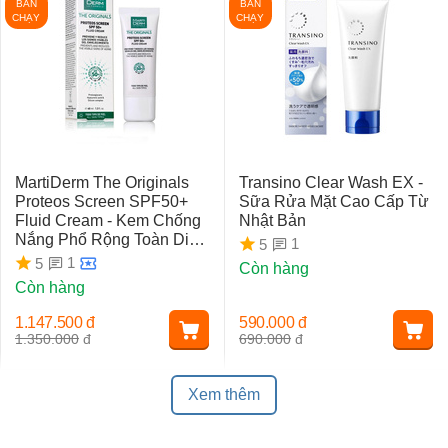
BÁN
BÁN
CHẠY
CHẠY
MartiDerm The Originals
Transino Clear Wash EX -
Proteos Screen SPF50+
Sữa Rửa Mặt Cao Cấp Từ
Fluid Cream - Kem Chống
Nhật Bản
Nắng Phổ Rộng Toàn Diện
1
5
Ngừa Lão Hóa, Nám Da
1
5
Còn hàng
Còn hàng
1.147.500
đ
590.000
đ
1.350.000
đ
690.000
đ
Xem thêm