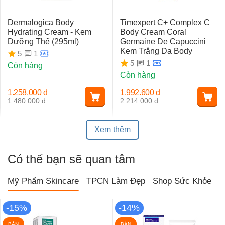
Dermalogica Body
Timexpert C+ Complex C
Hydrating Cream - Kem
Body Cream Coral
Dưỡng Thể (295ml)
Germaine De Capuccini
Kem Trắng Da Body
1
5
1
5
Còn hàng
Còn hàng
1.258.000
đ
1.992.600
đ
1.480.000
đ
2.214.000
đ
Xem thêm
Có thể bạn sẽ quan tâm
Mỹ Phẩm Skincare
TPCN Làm Đẹp
Shop Sức Khỏe
T
-15%
-14%
BÁN
BÁN