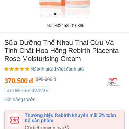
Mã:
9324525016386
Sữa Dưỡng Thể Nhau Thai Cừu Và
Tinh Chất Hoa Hồng Rebirth Placenta
Rose Moisturising Cream
5
Đánh giá: 1
Viết đánh giá
370.500
đ
390.000
đ
Bạn tiết kiệm:
19.500
đ
Đặt hàng trước
Thương hiệu Rebirth khuyến mãi 5% toàn
bộ sản phẩm
Chi tiết khuyến mãi