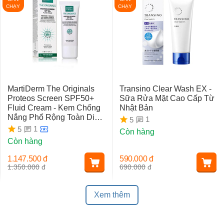
CHẠY
CHẠY
MartiDerm The Originals
Transino Clear Wash EX -
Proteos Screen SPF50+
Sữa Rửa Mặt Cao Cấp Từ
Fluid Cream - Kem Chống
Nhật Bản
Nắng Phổ Rộng Toàn Diện
1
5
Ngừa Lão Hóa, Nám Da
1
5
Còn hàng
Còn hàng
1.147.500
đ
590.000
đ
1.350.000
đ
690.000
đ
Xem thêm