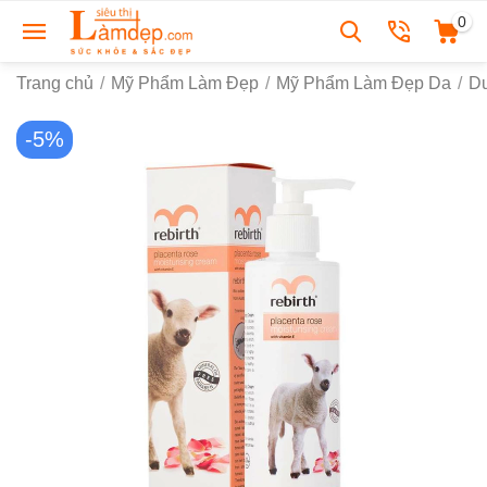
0
Trang chủ
/
Mỹ Phẩm Làm Đẹp
/
Mỹ Phẩm Làm Đẹp Da
/
D
-5%