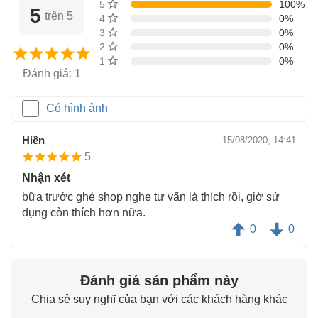
5 sao
100%
khách đã mua hàng
5
trên 5
4 sao
0%
3 sao
0%
2 sao
0%
1 sao
0%
Đánh giá: 1
Có hình ảnh
Hiền
15/08/2020, 14:41
5
Nhận xét
bữa trước ghé shop nghe tư vấn là thích rồi, giờ sử
dụng còn thích hơn nữa.
0
0
Đánh giá sản phẩm này
Chia sẻ suy nghĩ của bạn với các khách hàng khác