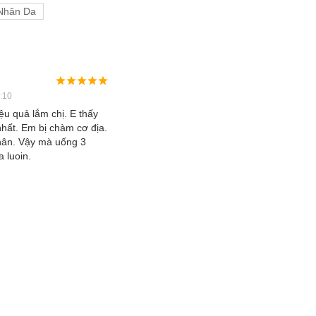
Nhăn Da
:10
ệu quả lắm chị. E thấy
 nhất. Em bị chàm cơ địa.
hân. Vậy mà uống 3
 luoin.