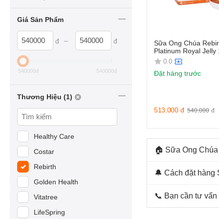
Giá Sản Phẩm
–
đ
đ
Sữa Ong Chúa Rebirt
Platinum Royal Jell
0.0
540000
đ
540000
đ
Đặt hàng trước
Thương Hiệu (1)
513.000
đ
540.000
đ
Healthy Care
🏠 Sữa Ong Chúa Ú
Costar
Rebirth
🔔 Cách đặt hàng 
Golden Health
📞 Bạn cần tư vấn
Vitatree
LifeSpring