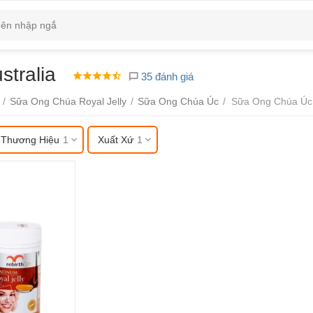
tralia
35 đánh giá
/
Sữa Ong Chúa Royal Jelly
/
Sữa Ong Chúa Úc
/
Sữa Ong Chúa Úc R
Thương Hiệu
1
Xuất Xứ
1