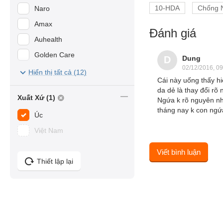
10-HDA
Chống 
Naro
Amax
Đánh giá
Auhealth
Golden Care
Dung
D
02/12/2016, 09
Boomerang
Hiển thị tất cả (12)
Cái này uống thấy hi
SCHON
da dẻ là thay đổi rõ
Xuất Xứ (1)
Ngứa k rõ nguyên n
tháng nay k con ngứa
Úc
Việt Nam
Viết bình luận
Thiết lập lại