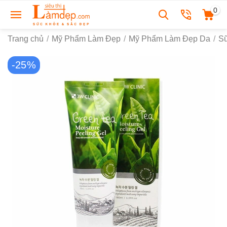
0
Trang chủ
/
Mỹ Phẩm Làm Đẹp
/
Mỹ Phẩm Làm Đẹp Da
/
S
-25%