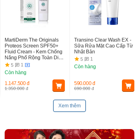
MartiDerm The Originals
Transino Clear Wash EX -
Proteos Screen SPF50+
Sữa Rửa Mặt Cao Cấp Từ
Fluid Cream - Kem Chống
Nhật Bản
Nắng Phổ Rộng Toàn Diện
1
5
Ngừa Lão Hóa, Nám Da
1
5
Còn hàng
Còn hàng
1.147.500
đ
590.000
đ
1.350.000
đ
690.000
đ
Xem thêm