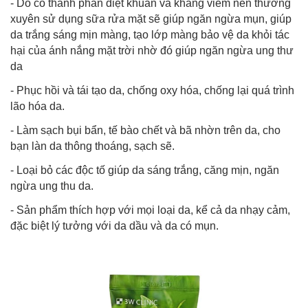
- Do có thành phần diệt khuẩn và kháng viêm nên thường
xuyên sử dụng sữa rửa mặt sẽ giúp ngăn ngừa mụn, giúp
da trắng sáng mịn màng, tạo lớp màng bảo vệ da khỏi tác
hại của ánh nắng mặt trời nhờ đó giúp ngăn ngừa ung thư
da
- Phục hồi và tái tạo da, chống oxy hóa, chống lại quá trình
lão hóa da.
- Làm sạch bụi bẩn, tế bào chết và bã nhờn trên da, cho
bạn làn da thông thoáng, sạch sẽ.
- Loại bỏ các độc tố giúp da sáng trắng, căng mịn, ngăn
ngừa ung thu da.
- Sản phẩm thích hợp với mọi loại da, kể cả da nhạy cảm,
đặc biệt lý tưởng với da dầu và da có mụn.