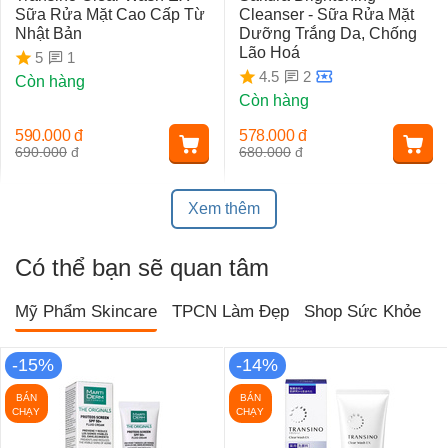
Sữa Rửa Mặt Cao Cấp Từ
Cleanser - Sữa Rửa Mặt
Nhật Bản
Dưỡng Trắng Da, Chống
Lão Hoá
1
5
2
4.5
Còn hàng
Còn hàng
590.000
đ
578.000
đ
690.000
đ
680.000
đ
Xem thêm
Có thể bạn sẽ quan tâm
Mỹ Phẩm Skincare
TPCN Làm Đẹp
Shop Sức Khỏe
T
-15%
-14%
BÁN
BÁN
CHẠY
CHẠY