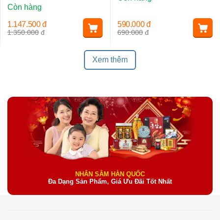
Còn hàng
1.147.500
đ
590.000
đ
1.350.000
đ
690.000
đ
Xem thêm
NHÂN SÂM HÀN QUỐC
Đa Dạng Sản Phẩm, Giá Ưu Đãi Tốt Nhất