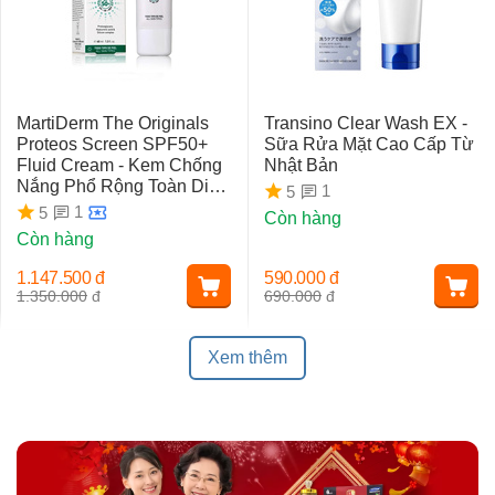
MartiDerm The Originals
Transino Clear Wash EX -
Proteos Screen SPF50+
Sữa Rửa Mặt Cao Cấp Từ
Fluid Cream - Kem Chống
Nhật Bản
Nắng Phổ Rộng Toàn Diện
1
5
Ngừa Lão Hóa, Nám Da
1
5
Còn hàng
Còn hàng
1.147.500
đ
590.000
đ
1.350.000
đ
690.000
đ
Xem thêm