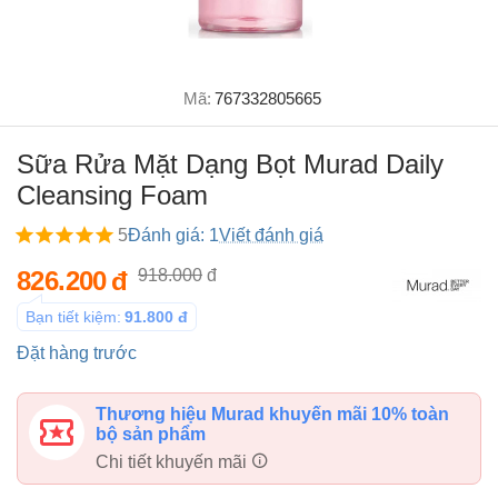
Mã:
767332805665
Sữa Rửa Mặt Dạng Bọt Murad Daily
Cleansing Foam
5
Đánh giá: 1
Viết đánh giá
826.200
đ
918.000
đ
Bạn tiết kiệm:
91.800
đ
Đặt hàng trước
Thương hiệu Murad khuyến mãi 10% toàn
bộ sản phẩm
Chi tiết khuyến mãi