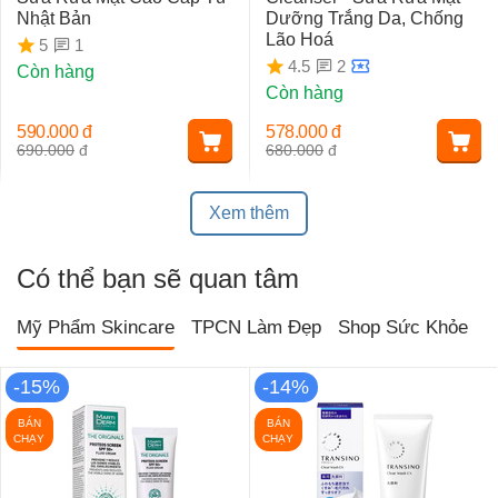
Nhật Bản
Dưỡng Trắng Da, Chống
Lão Hoá
1
5
2
4.5
Còn hàng
Còn hàng
590.000
đ
578.000
đ
690.000
đ
680.000
đ
Xem thêm
Có thể bạn sẽ quan tâm
Mỹ Phẩm Skincare
TPCN Làm Đẹp
Shop Sức Khỏe
T
-15%
-14%
BÁN
BÁN
CHẠY
CHẠY