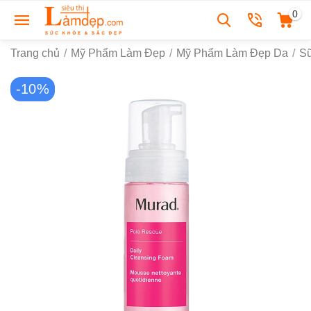
0
Trang chủ
/
Mỹ Phẩm Làm Đẹp
/
Mỹ Phẩm Làm Đẹp Da
/
S
-10%