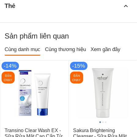
Thẻ
Sản phẩm liên quan
Cùng danh mục
Cùng thương hiệu
Xem gần đây
-14%
-15%
BÁN
BÁN
CHẠY
CHẠY
Transino Clear Wash EX -
Sakura Brightening
Sữa Rửa Mặt Cao Cấp Từ
Cleanser - Sữa Rửa Mặt