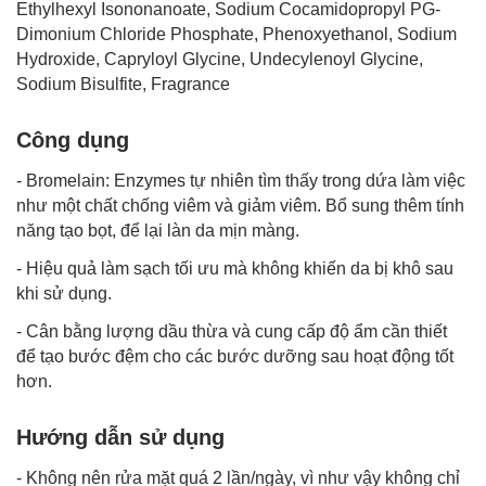
Ethylhexyl Isononanoate, Sodium Cocamidopropyl PG-
Dimonium Chloride Phosphate, Phenoxyethanol, Sodium
Hydroxide, Capryloyl Glycine, Undecylenoyl Glycine,
Sodium Bisulfite, Fragrance
Công dụng
- Bromelain: Enzymes tự nhiên tìm thấy trong dứa làm việc
như một chất chống viêm và giảm viêm. Bổ sung thêm tính
năng tạo bọt, để lại làn da mịn màng.
- Hiệu quả làm sạch tối ưu mà không khiến da bị khô sau
khi sử dụng.
- Cân bằng lượng dầu thừa và cung cấp độ ẩm cần thiết
để tạo bước đệm cho các bước dưỡng sau hoạt động tốt
hơn.
Hướng dẫn sử dụng
- Không nên rửa mặt quá 2 lần/ngày, vì như vậy không chỉ