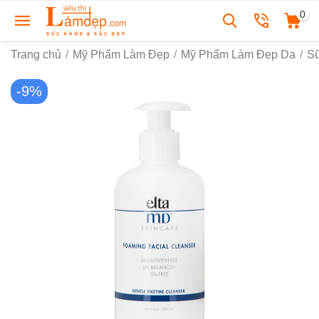
0
Trang chủ
/
Mỹ Phẩm Làm Đẹp
/
Mỹ Phẩm Làm Đẹp Da
/
S
-9%