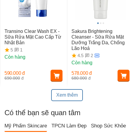
Transino Clear Wash EX -
Sakura Brightening
Sữa Rửa Mặt Cao Cấp Từ
Cleanser - Sữa Rửa Mặt
Nhật Bản
Dưỡng Trắng Da, Chống
Lão Hoá
1
5
2
4.5
Còn hàng
Còn hàng
590.000
đ
578.000
đ
690.000
đ
680.000
đ
Xem thêm
Có thể bạn sẽ quan tâm
Mỹ Phẩm Skincare
TPCN Làm Đẹp
Shop Sức Khỏe
T