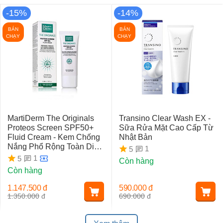
-15%
-14%
BÁN
BÁN
CHẠY
CHẠY
MartiDerm The Originals
Transino Clear Wash EX -
Proteos Screen SPF50+
Sữa Rửa Mặt Cao Cấp Từ
Fluid Cream - Kem Chống
Nhật Bản
Nắng Phổ Rộng Toàn Diện
1
5
Ngừa Lão Hóa, Nám Da
1
5
Còn hàng
Còn hàng
1.147.500
đ
590.000
đ
1.350.000
đ
690.000
đ