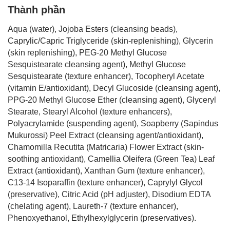
Thành phần
Aqua (water), Jojoba Esters (cleansing beads),
Caprylic/Capric Triglyceride (skin-replenishing), Glycerin
(skin replenishing), PEG-20 Methyl Glucose
Sesquistearate cleansing agent), Methyl Glucose
Sesquistearate (texture enhancer), Tocopheryl Acetate
(vitamin E/antioxidant), Decyl Glucoside (cleansing agent),
PPG-20 Methyl Glucose Ether (cleansing agent), Glyceryl
Stearate, Stearyl Alcohol (texture enhancers),
Polyacrylamide (suspending agent), Soapberry (Sapindus
Mukurossi) Peel Extract (cleansing agent/antioxidant),
Chamomilla Recutita (Matricaria) Flower Extract (skin-
soothing antioxidant), Camellia Oleifera (Green Tea) Leaf
Extract (antioxidant), Xanthan Gum (texture enhancer),
C13-14 Isoparaffin (texture enhancer), Caprylyl Glycol
(preservative), Citric Acid (pH adjuster), Disodium EDTA
(chelating agent), Laureth-7 (texture enhancer),
Phenoxyethanol, Ethylhexylglycerin (preservatives).