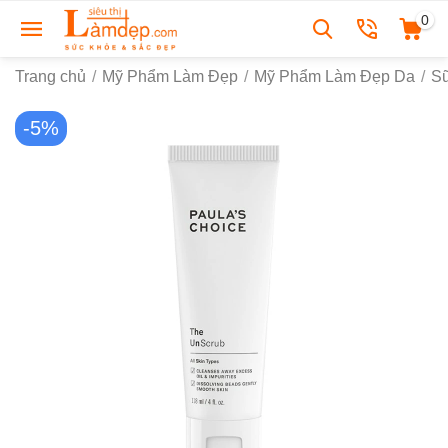
0
Trang chủ
/
Mỹ Phẩm Làm Đẹp
/
Mỹ Phẩm Làm Đẹp Da
/
S
-5%