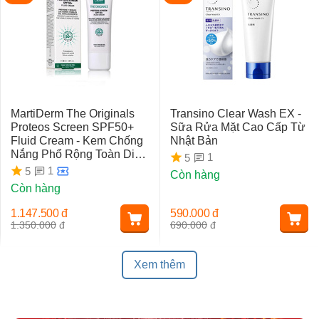
MartiDerm The Originals
Transino Clear Wash EX -
Proteos Screen SPF50+
Sữa Rửa Mặt Cao Cấp Từ
Fluid Cream - Kem Chống
Nhật Bản
Nắng Phổ Rộng Toàn Diện
1
5
Ngừa Lão Hóa, Nám Da
1
5
Còn hàng
Còn hàng
1.147.500
đ
590.000
đ
1.350.000
đ
690.000
đ
Xem thêm