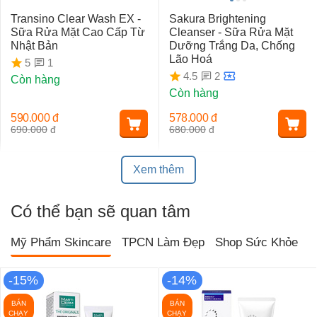
Transino Clear Wash EX -
Sakura Brightening
Sữa Rửa Mặt Cao Cấp Từ
Cleanser - Sữa Rửa Mặt
Nhật Bản
Dưỡng Trắng Da, Chống
Lão Hoá
1
5
2
4.5
Còn hàng
Còn hàng
590.000
đ
578.000
đ
690.000
đ
680.000
đ
Xem thêm
Có thể bạn sẽ quan tâm
Mỹ Phẩm Skincare
TPCN Làm Đẹp
Shop Sức Khỏe
T
-15%
-14%
BÁN
BÁN
CHẠY
CHẠY