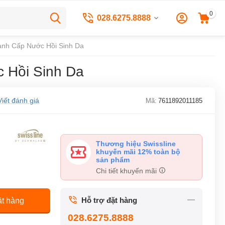
0
028.6275.8888
hanh Cấp Nước Hồi Sinh Da
c Hồi Sinh Da
Viết đánh giá
Mã:
7611892011185
Thương hiệu Swissline
khuyến mãi 12% toàn bộ
sản phẩm
Chi tiết khuyến mãi
Hỗ trợ đặt hàng
t hàng
028.6275.8888