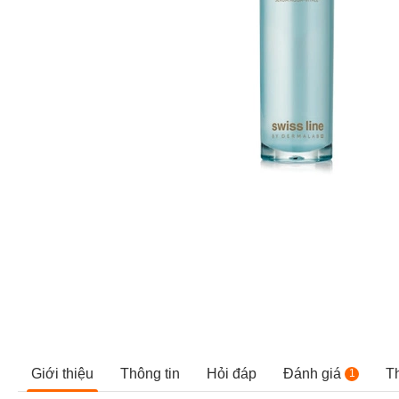
Giới thiệu
Thông tin
Hỏi đáp
Đánh giá
T
1