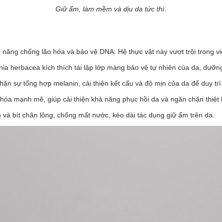
Giữ ẩm, làm mềm và dịu da tức thì.
 năng chống lão hóa và bảo vệ DNA. Hệ thực vật này vượt trội trong v
ornia herbacea kích thích tái lập lớp màng bảo vệ tự nhiên của da, dưỡn
hặn sự tổng hợp melanin, cải thiện kết cấu và độ mịn của da để duy tr
hóa mạnh mẽ, giúp cải thiện khả năng phục hồi da và ngăn chặn thiệt h
 bít chân lông, chống mất nước, kéo dài tác dụng giữ ẩm trên da.