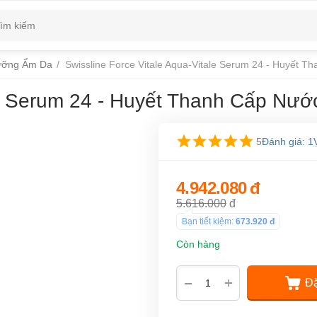
ỡng Ẩm Da
/
Swissline Force Vitale Aqua-Vitale Serum 24 - Huyết T
le Serum 24 - Huyết Thanh Cấp Nướ
5
Đánh giá: 1
4.942.080
đ
5.616.000
đ
Bạn tiết kiệm:
673.920
đ
Còn hàng
+
−
Đặ