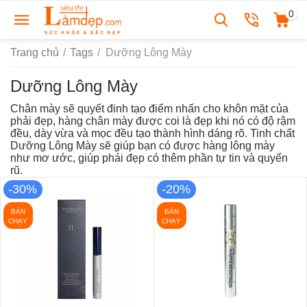
0
Trang chủ
/
Tags
/
Dưỡng Lông Mày
Dưỡng Lông Mày
Chân mày sẽ quyết đinh tạo điểm nhấn cho khôn mặt của
phải đẹp, hàng chân mày được coi là đẹp khi nó có độ rậm
đều, dày vừa và mọc đều tạo thành hình dáng rõ. Tinh chất
Dưỡng Lông Mày sẽ giúp bạn có được hàng lông mày
như mơ ước, giúp phái đẹp có thêm phần tự tin và quyến
rũ.
-30%
-20%
BÁN
BÁN
CHẠY
CHẠY