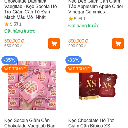
Chokolade Danmark
Kẹo Dẻo Giảm Cân Giấm
Vaegttab - Kẹo Socola Hỗ
Táo Appleslim Apple Cider
Trợ Giảm Cân Từ Đan
Vinegar Gummies
Mạch Mẫu Mới Nhất
1
5
1
5
Đặt hàng trước
Đặt hàng trước
590.000
đ
890.000
đ
650.000
đ
990.000
đ
-35%
-33%
ĐẶT TRƯỚC
ĐẶT TRƯỚC
Kẹo Socola Giảm Cân
Kẹo Chocolate Hỗ Trợ
Chokolade Vaegttab Đan
Giảm Cân Bibico XS