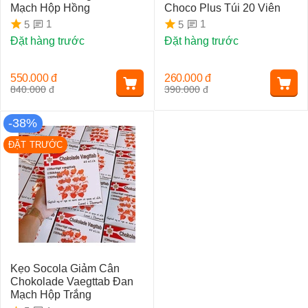
Mạch Hộp Hồng
Choco Plus Túi 20 Viên
1
1
5
5
Đặt hàng trước
Đặt hàng trước
550.000
đ
260.000
đ
840.000
đ
390.000
đ
-38%
ĐẶT TRƯỚC
Kẹo Socola Giảm Cân
Chokolade Vaegttab Đan
Mạch Hộp Trắng