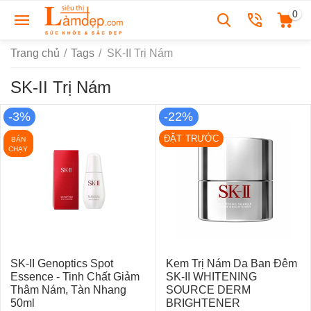
0
Trang chủ
/
Tags
/
SK-II Trị Nám
SK-II Trị Nám
-3%
-22%
ĐẶT TRƯỚC
BÁN
CHẠY
SK-II Genoptics Spot
Kem Trị Nám Da Ban Đêm
Essence - Tinh Chất Giảm
SK-II WHITENING
Thâm Nám, Tàn Nhang
SOURCE DERM
50ml
BRIGHTENER