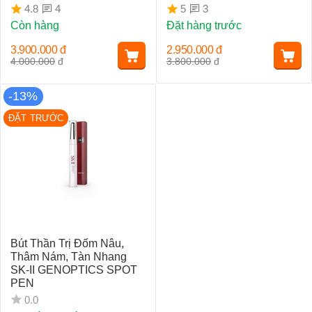
4
3
4.8
5
Còn hàng
Đặt hàng trước
3.900.000
đ
2.950.000
đ
4.000.000
đ
3.800.000
đ
-13%
ĐẶT TRƯỚC
Bút Thần Trị Đốm Nâu,
Thâm Nám, Tàn Nhang
SK-II GENOPTICS SPOT
PEN
0.0