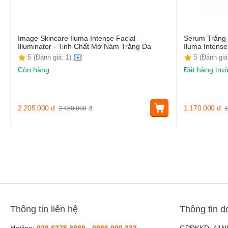
Image Skincare Iluma Intense Facial
Serum Trắng 
Illuminator - Tinh Chất Mờ Nám Trắng Da
Iluma Intens
5
(Đánh giá: 1)
5
(Đánh giá
Còn hàng
Đặt hàng trư
2.205.000
đ
1.170.000
đ
2.450.000
đ
1
Thông tin liên hệ
Thông tin d