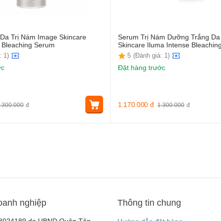
Da Trị Nám Image Skincare
Serum Trị Nám Dưỡng Trắng Da
e Bleaching Serum
Skincare Iluma Intense Bleachi
: 1)
5
(Đánh giá: 1)
ớc
Đặt hàng trước
1.170.000
đ
.300.000
đ
1.300.000
đ
oanh nghiệp
Thông tin chung