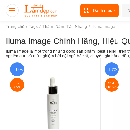
Danh mục
Trang chủ
/
Tags
/
Thâm, Nám, Tàn Nhang
/
Iluma Image
Iluma Image Chính Hãng, Hiệu Q
Iluma Image là một trong những dòng sản phẩm “best seller” trên
nghiên cứu và thử nghiệm bởi đội ngũ bác sĩ, chuyên gia hàng đầu,
-10%
-10%
ĐẶT 
BÁN
TRƯỚC
CHẠY