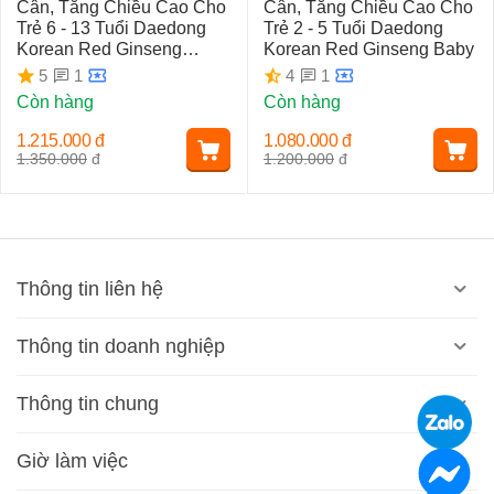
Cân, Tăng Chiều Cao Cho
Cân, Tăng Chiều Cao Cho
Trẻ 6 - 13 Tuổi Daedong
Trẻ 2 - 5 Tuổi Daedong
Korean Red Ginseng
Korean Red Ginseng Baby
Junior
1
1
5
4
Còn hàng
Còn hàng
1.215.000
đ
1.080.000
đ
1.350.000
đ
1.200.000
đ
Thông tin liên hệ
Thông tin doanh nghiệp
Thông tin chung
Giờ làm việc