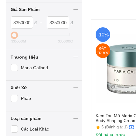
Giá Sản Phẩm
–
đ
đ
-10%
3350000
đ
3350000
đ
ĐẶT 
TRƯỚC
Thương Hiệu
Maria Galland
Xuất Xứ
Pháp
Kem Tan Mỡ Maria G
Loại sản phẩm
Body Shaping Crea
5
(Đánh giá: 1)
Các Loại Khác
Đặt hàng trước