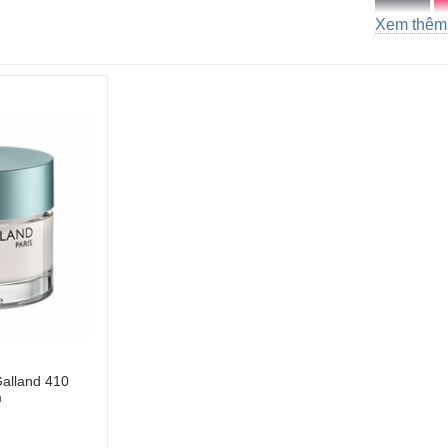
Xem thêm
Thông t
Maria Gall
như “thiên 
“vượt thời 
dòng sản p
đảm bảo sự 
Với những 
alland 410
trí trên tr
m
“Best of Be
cao nhất tạ
Beauty Bus