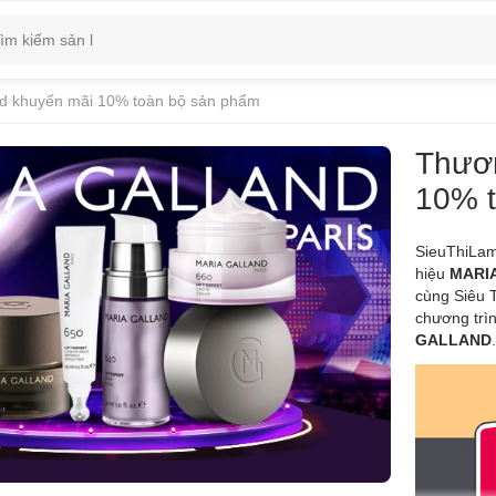
nd khuyến mãi 10% toàn bộ sản phẩm
Thươn
10% 
SieuThiLam
hiệu
MARI
cùng Siêu T
chương trì
GALLAND