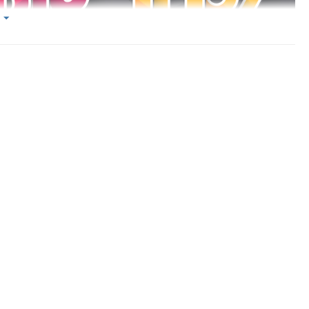
in thương hiệu:
and là thương hiệu mỹ phẩm đẳng cấp hàng đầu tại Pháp, ra đời
sứ” mang đến nhiều điều kì diệu giữ gìn làn da, nét đẹp thanh xuân
gian” của hàng triệu phụ nữ trên toàn cầu. Tập đoàn có hàng trăm
hẩm chăm sóc da chuyên biệt phục vụ từng nhu cầu tình trạng da,
an toàn tuyệt đối và hiệu quả cao khi sử dụng.
nổ lực không ngừng, thương hiệu Maria Galland khẳng định được vị
ường quốc tế trong lĩnh vực mỹ phẩm bằng hàng loạt giải thưởng lớn:
auty Product 2008” (tạp chí Elle tổ chức), được đề cử 2 giải thưởng
i Beauty Forum Award 2010, dưới sự giám sát của tổ chức Health &
iness GmbH tại Baden (Đức).