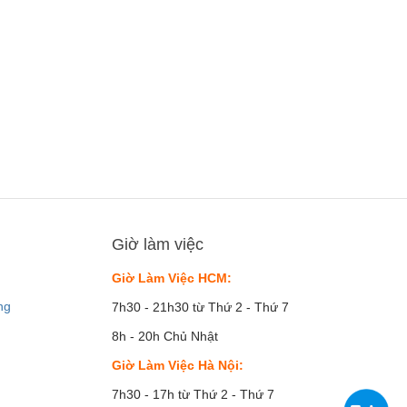
land – Mang sứ mệnh chăm sóc da chuyên biệt cho phái đẹp
của Maria Galland ở Paris, nhà sáng lập Maria Galland (danh tiếng
ris” vào giữa năm 1950) cùng với một số bác sĩ da liễu đã phát triển
làm đẹp mới, ví làn da phụ nữ tựa “bức tranh Mosaic” mà mỗi mảnh
n được chăm sóc tỉ mỉ theo nhu cầu riêng biệt của nó.
nh tạo dựng và khẳng định thương hiệu, Maria Galland đã vinh dự
iải thưởng “Best of Beauty Product 2008” được tổ chức bởi tạp chí
c đề cử 2 giải thưởng cao nhất tại Beauty Forum Award 2010, do
ương mại Beauty Forum tổ chức tại Baden (Đức) dưới sự giám sát
c Health & Beauty Business GmbH. – Giải Nhất: hạng mục Mỹ Phẩm
. – Giải Nhì: hạng mục Mỹ Phẩm Dưỡng Da.
Giờ làm việc
and – Khẳng định vị trí “độc tôn” từ đặc trưng riêng biệt
Giờ Làm Việc HCM:
u Maria Galland khẳng định bước đột phá vươt bậc trên thị trường
ng
7h30 - 21h30 từ Thứ 2 - Thứ 7
p mặt nạ nhiệt cứng chuyên biệt.
8h - 20h Chủ Nhật
 pháp sử dụng mặt nạ sinh nhiệt kết hợp với các tác chất có hoạt
ang đến kết quả mỹ mãn trên bề mặt da và nuôi dưỡng chuyên sâu
Giờ Làm Việc Hà Nội:
7h30 - 17h từ Thứ 2 - Thứ 7
lịch sử hình thành và phát triển, liên tục kế thừa những tiến bộ