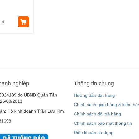
Maria Gal
Tại căn hộ 
0
đ
là “Miss Pa
khái niệm 
ghép đều cầ
Qua quá trì
nhận được g
Elle và đượ
tạp chí th
của tổ chứ
Trang Điểm
oanh nghiệp
Thông tin chung
Maria Gall
8024189 do UBND Quận Tân
Hướng dẫn đặt hàng
Thương hiệ
 26/08/2013
Chính sách giao hàng & kiểm hà
từ liệu phá
ân: Hộ kinh doanh Trần Lưu Kim
Chính sách đổi trả hàng
Đây là liệu
31698
tính cao m
Chính sách bảo mật thông tin
ở lớp hạ bì.
Điều khoản sử dụng
Trong suốt 