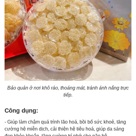
Bảo quản ở nơi khô ráo, thoáng mát, tránh ánh nắng trực
tiếp.
Công dụng:
- Giúp làm chậm quá trình lão hoá, bồi bổ sức khoẻ, tăng
cường hệ miễn dịch, cải thiện hệ tiêu hoá,
giúp da sáng
đẹp
khỏe khoắn, tăng cường trí nhớ cho não bộ.