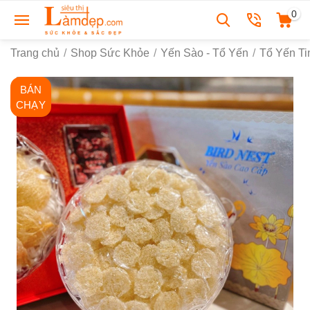
0
Trang chủ
/
Shop Sức Khỏe
/
Yến Sào - Tổ Yến
/
Tổ Yến Ti
BÁN
CHẠY