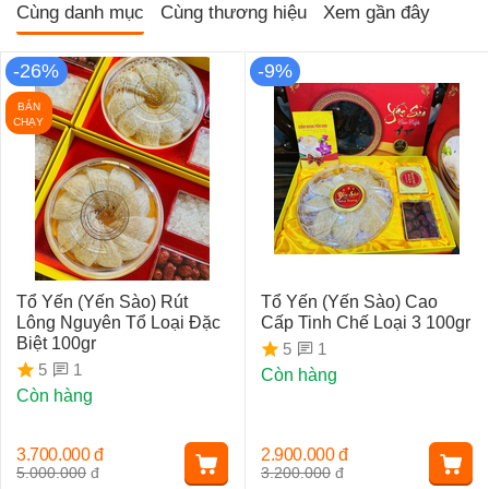
Cùng danh mục
Cùng thương hiệu
Xem gần đây
-26%
-9%
BÁN
CHẠY
Tổ Yến (Yến Sào) Rút
Tổ Yến (Yến Sào) Cao
Lông Nguyên Tổ Loại Đặc
Cấp Tinh Chế Loại 3 100gr
Biệt 100gr
1
5
1
5
Còn hàng
Còn hàng
3.700.000
đ
2.900.000
đ
5.000.000
đ
3.200.000
đ