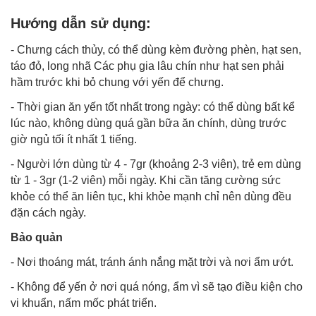
Hướng dẫn sử dụng:
- Chưng cách thủy, có thể dùng kèm đường phèn, hạt sen,
táo đỏ, long nhã Các phụ gia lâu chín như hạt sen phải
hầm trước khi bỏ chung với yến để chưng.
- Thời gian ăn yến tốt nhất trong ngày: có thể dùng bất kể
lúc nào, không dùng quá gần bữa ăn chính, dùng trước
giờ ngủ tối ít nhất 1 tiếng.
- Người lớn dùng từ 4 - 7gr (khoảng 2-3 viên), trẻ em dùng
từ 1 - 3gr (1-2 viên) mỗi ngày. Khi cần tăng cường sức
khỏe có thể ăn liên tục, khi khỏe mạnh chỉ nên dùng đều
đặn cách ngày.
Bảo quản
- Nơi thoáng mát, tránh ánh nắng mặt trời và nơi ẩm ướt.
- Không để yến ở nơi quá nóng, ẩm vì sẽ tạo điều kiện cho
vi khuẩn, nấm mốc phát triển.