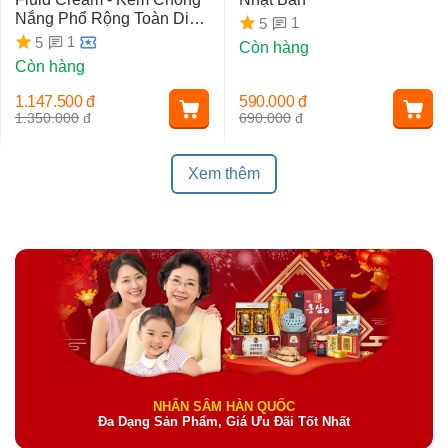
Nắng Phổ Rộng Toàn Diện
1
5
Ngừa Lão Hóa, Nám Da
1
5
Còn hàng
Còn hàng
1.147.500
đ
590.000
đ
1.350.000
đ
690.000
đ
Xem thêm
NHÂN SÂM HÀN QUỐC
Đa Dạng Sản Phẩm, Giá Ưu Đãi Tốt Nhất