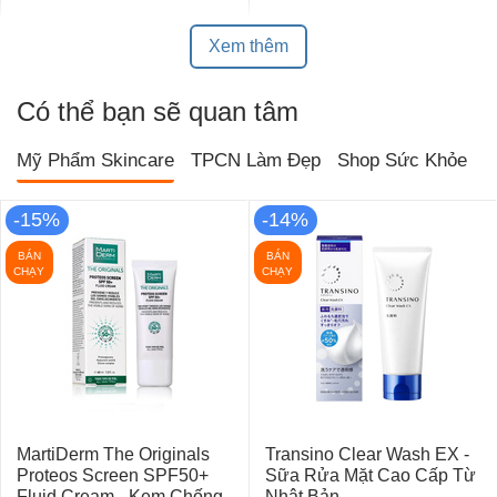
Xem thêm
Có thể bạn sẽ quan tâm
Mỹ Phẩm Skincare
TPCN Làm Đẹp
Shop Sức Khỏe
T
-15%
-14%
BÁN
BÁN
CHẠY
CHẠY
MartiDerm The Originals
Transino Clear Wash EX -
Proteos Screen SPF50+
Sữa Rửa Mặt Cao Cấp Từ
Fluid Cream - Kem Chống
Nhật Bản