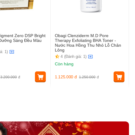
igment Zero DSP Bright
Obagi Clenziderm M.D Pore
t Dưỡng Sáng Đều Màu
Therapy Exfoliating BHA Toner -
Nước Hoa Hồng Thu Nhỏ Lỗ Chân
Lông
á: 1)
4
(Đánh giá: 1)
Còn hàng
1.125.000
đ
3.200.000
đ
1.250.000
đ