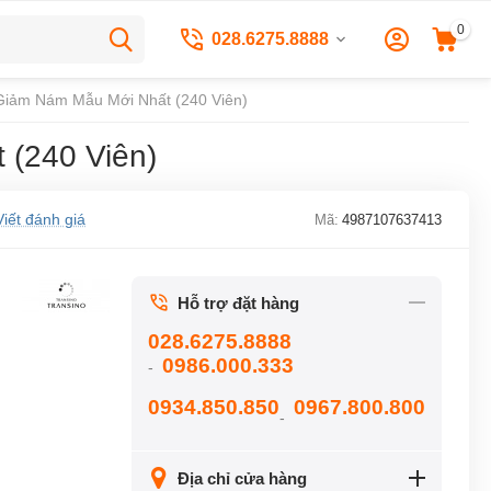
0
028.6275.8888
 Giảm Nám Mẫu Mới Nhất (240 Viên)
 (240 Viên)
Viết đánh giá
Mã:
4987107637413
Hỗ trợ đặt hàng
028.6275.8888
0986.000.333
-
0934.850.850
0967.800.800
-
Địa chỉ cửa hàng