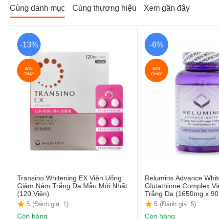
Cùng danh mục
Cùng thương hiệu
Xem gần đây
-13%
-6%
BÁN
BÁN
CHẠY
CHẠY
Transino Whitening EX Viên Uống
Relumins Advance Whit
Giảm Nám Trắng Da Mẫu Mới Nhất
Glutathione Complex V
(120 Viên)
Trắng Da (1650mg x 90
5
(Đánh giá: 1)
5
(Đánh giá: 5)
Còn hàng
Còn hàng