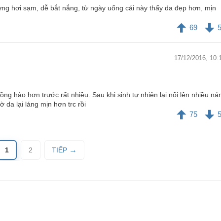
ưng hơi sạm, dễ bắt nắng, từ ngày uống cái này thấy da đẹp hơn, mịn
69
17/12/2016, 10:
g hào hơn trước rất nhiều. Sau khi sinh tự nhiên lại nổi lên nhiều n
 da lại láng mịn hơn trc rồi
75
1
2
TIẾP