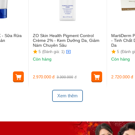
X - Sữa Rửa
ZO Skin Health Pigment Control
MartiDerm P
Bản
Crème 2% - Kem Dưỡng Da, Giảm
- Tinh Chấ
Nám Chuyên Sâu
Da
5
(Đánh giá: 1)
5
(Đánh gi
Còn hàng
Còn hàng
2.970.000
đ
2.720.000
đ
3.300.000
đ
Xem thêm