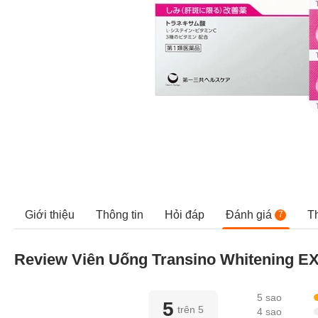
Giới thiệu
Thông tin
Hỏi đáp
Đánh giá
T
7
Review Viên Uống Transino Whitening E
5 sao
5
trên 5
4 sao