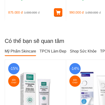
875.000
đ
990.000
đ
1.000.000
đ
1.050.000
đ
Có thể bạn sẽ quan tâm
Mỹ Phẩm Skincare
TPCN Làm Đẹp
Shop Sức Khỏe
TP
-15%
-14%
BÁN
BÁN
CHẠY
CHẠY