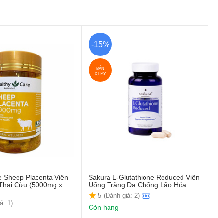
-15%
BÁN
CHẠY
e Sheep Placenta Viên
Sakura L-Glutathione Reduced Viên
Thai Cừu (5000mg x
Uống Trắng Da Chống Lão Hóa
5
(Đánh giá: 2)
á: 1)
Còn hàng