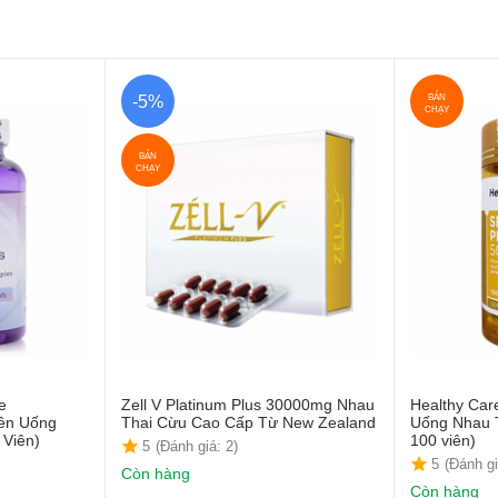
BÁN
-5%
CHẠY
BÁN
CHẠY
e
Zell V Platinum Plus 30000mg Nhau
Healthy Car
iên Uống
Thai Cừu Cao Cấp Từ New Zealand
Uống Nhau 
 Viên)
100 viên)
5
(Đánh giá: 2)
5
(Đánh gi
Còn hàng
Còn hàng