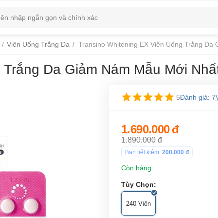
/
Viên Uống Trắng Da
/
Transino Whitening EX Viên Uống Trắng Da
g Trắng Da Giảm Nám Mẫu Mới Nhất
5
Đánh giá: 7
1.690.000
đ
1.890.000
đ
Bạn tiết kiệm:
200.000
đ
Còn hàng
Tùy Chọn:
240 Viên