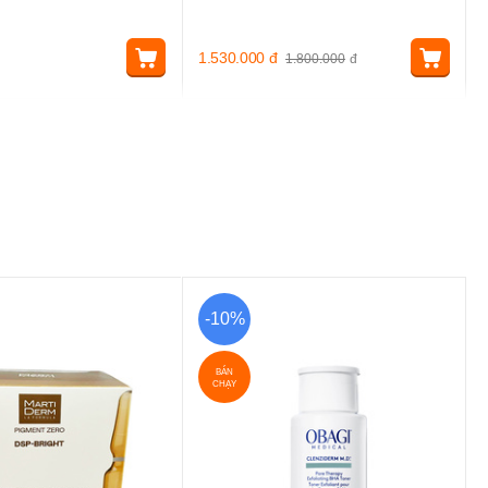
1.530.000
đ
1.800.000
đ
-10%
BÁN
CHẠY