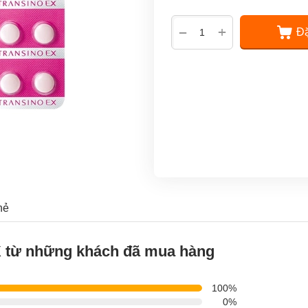
+
−
Đặ
hẻ
X từ những khách đã mua hàng
100%
0%