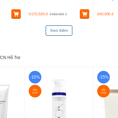
9.072.500
đ
690.000
đ
9.550.000
đ
Xem thêm
CN Hỗ Trợ
-10%
-15%
BÁN
BÁN
CHẠY
CHẠY