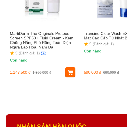
MartiDerm The Originals Proteos
Transino Clear Wash E
Screen SPF50+ Fluid Cream - Kem
Mặt Cao Cấp Từ Nhật 
Chống Nắng Phổ Rộng Toàn Diện
5
(Đánh giá: 1)
Ngừa Lão Hóa, Nám Da
Còn hàng
5
(Đánh giá: 1)
Còn hàng
1.147.500
đ
590.000
đ
1.350.000
đ
690.000
đ
NHÂN SÂM HÀN QUỐC