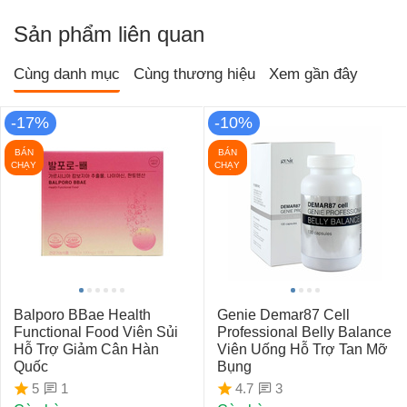
Sản phẩm liên quan
Cùng danh mục
Cùng thương hiệu
Xem gần đây
-17%
-10%
BÁN
BÁN
CHẠY
CHẠY
Balporo BBae Health
Genie Demar87 Cell
Functional Food Viên Sủi
Professional Belly Balance
Hỗ Trợ Giảm Cân Hàn
Viên Uống Hỗ Trợ Tan Mỡ
Quốc
Bụng
1
3
5
4.7