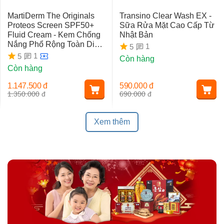
MartiDerm The Originals
Transino Clear Wash EX -
Proteos Screen SPF50+
Sữa Rửa Mặt Cao Cấp Từ
Fluid Cream - Kem Chống
Nhật Bản
Nắng Phổ Rộng Toàn Diện
1
5
Ngừa Lão Hóa, Nám Da
1
5
Còn hàng
Còn hàng
1.147.500
đ
590.000
đ
1.350.000
đ
690.000
đ
Xem thêm