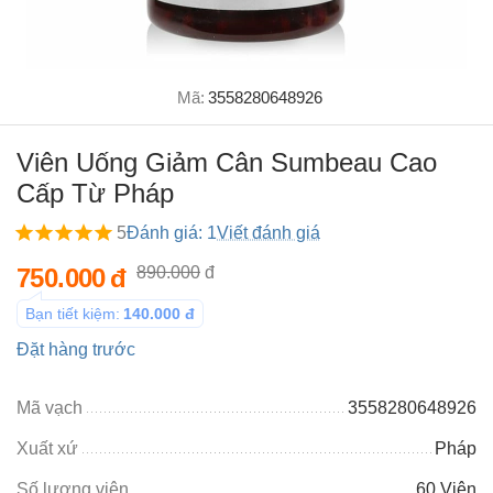
Mã:
3558280648926
Viên Uống Giảm Cân Sumbeau Cao
Cấp Từ Pháp
5
Đánh giá: 1
Viết đánh giá
750.000
đ
890.000
đ
Bạn tiết kiệm:
140.000
đ
Đặt hàng trước
Mã vạch
3558280648926
Xuất xứ
Pháp
Số lượng viên
60 Viên