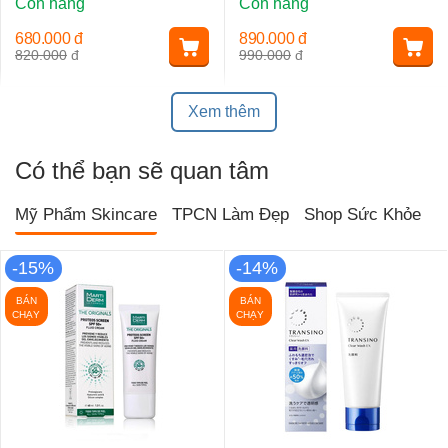
Còn hàng
Còn hàng
680.000
đ
890.000
đ
820.000
đ
990.000
đ
Xem thêm
Có thể bạn sẽ quan tâm
Mỹ Phẩm Skincare
TPCN Làm Đẹp
Shop Sức Khỏe
T
-15%
-14%
BÁN
BÁN
CHẠY
CHẠY