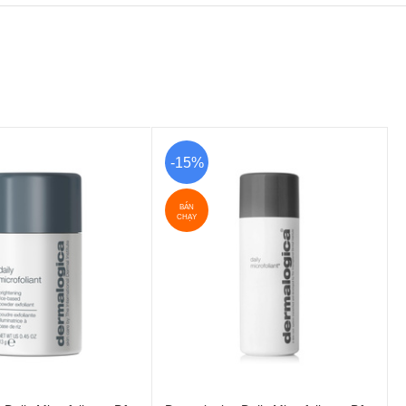
-15%
BÁN
CHẠY