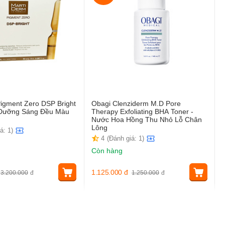
igment Zero DSP Bright
Obagi Clenziderm M.D Pore
t Dưỡng Sáng Đều Màu
Therapy Exfoliating BHA Toner -
Nước Hoa Hồng Thu Nhỏ Lỗ Chân
Lông
á: 1)
4
(Đánh giá: 1)
Còn hàng
1.125.000
đ
3.200.000
đ
1.250.000
đ