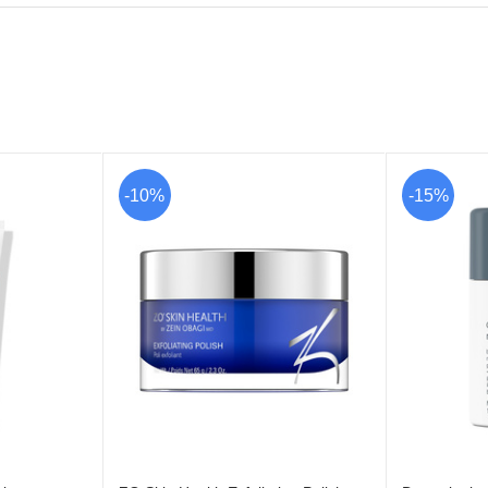
-10%
-15%