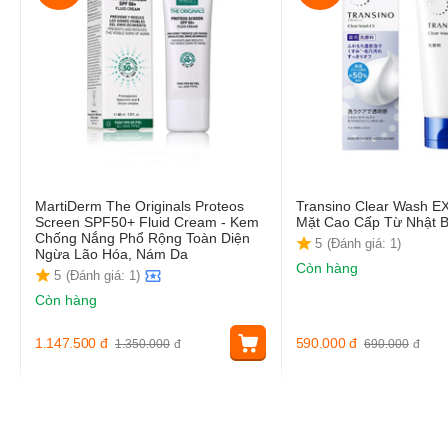
MartiDerm The Originals Proteos
Transino Clear Wash E
Screen SPF50+ Fluid Cream - Kem
Mặt Cao Cấp Từ Nhật 
Chống Nắng Phổ Rộng Toàn Diện
5
(Đánh giá: 1)
Ngừa Lão Hóa, Nám Da
Còn hàng
5
(Đánh giá: 1)
Còn hàng
1.147.500
đ
590.000
đ
1.350.000
đ
690.000
đ