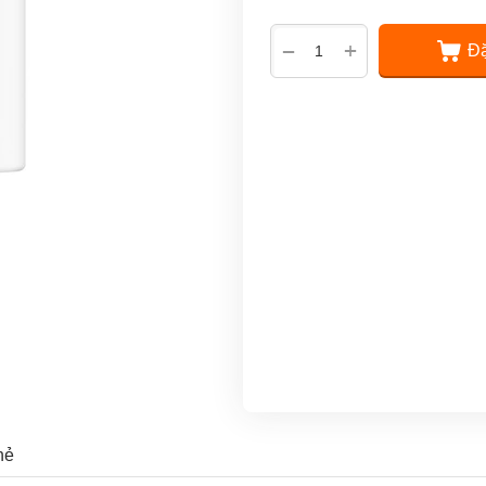
+
−
Đặ
hẻ