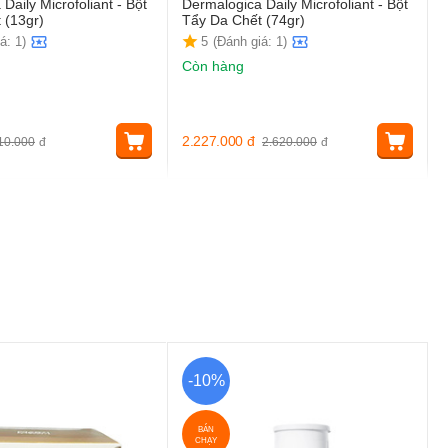
Daily Microfoliant - Bột
Dermalogica Daily Microfoliant - Bột
 (13gr)
Tẩy Da Chết (74gr)
á: 1)
5
(Đánh giá: 1)
Còn hàng
2.227.000
đ
10.000
đ
2.620.000
đ
-10%
BÁN
CHẠY