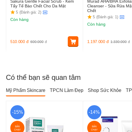
Sakura Gentle Facial Scrub - Kem
Murad AHA/BHA Exfolia
Tẩy Tế Bào Chết Cho Da Mặt
Cleanser - Sữa Rửa Mặ
Chết
5
(Đánh giá: 2)
5
(Đánh giá: 1)
Còn hàng
Còn hàng
510.000
đ
1.197.000
đ
600.000
đ
1.330.000
đ
Có thể bạn sẽ quan tâm
Mỹ Phẩm Skincare
TPCN Làm Đẹp
Shop Sức Khỏe
TP
-15%
-14%
BÁN
BÁN
CHẠY
CHẠY