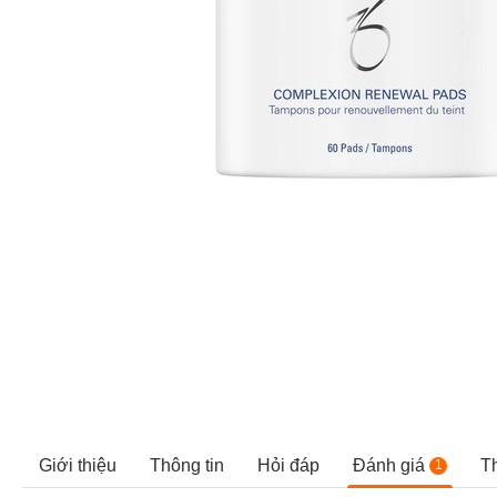
Giới thiệu
Thông tin
Hỏi đáp
Đánh giá
T
1