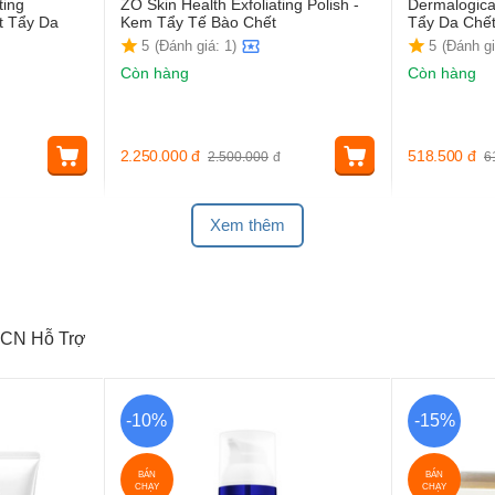
ting
ZO Skin Health Exfoliating Polish -
Dermalogica 
t Tẩy Da
Kem Tẩy Tế Bào Chết
Tẩy Da Chết
5
(Đánh giá: 1)
5
(Đánh gi
Còn hàng
Còn hàng
2.250.000
đ
518.500
đ
2.500.000
đ
6
Xem thêm
CN Hỗ Trợ
-10%
-15%
BÁN
BÁN
CHẠY
CHẠY