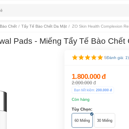
 Bào Chết
/
Tẩy Tế Bào Chết Da Mặt
/
ZO Skin Health Complexion Re
wal Pads - Miếng Tẩy Tế Bào Chết
5
Đánh giá: 1
1.800.000
đ
2.000.000
đ
Bạn tiết kiệm:
200.000
đ
Còn hàng
Tùy Chọn:
60 Miếng
30 Miếng