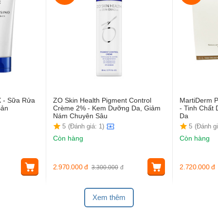
X - Sữa Rửa
ZO Skin Health Pigment Control
MartiDerm P
Bản
Crème 2% - Kem Dưỡng Da, Giảm
- Tinh Chấ
Nám Chuyên Sâu
Da
5
(Đánh giá: 1)
5
(Đánh gi
Còn hàng
Còn hàng
2.970.000
đ
2.720.000
đ
3.300.000
đ
Xem thêm