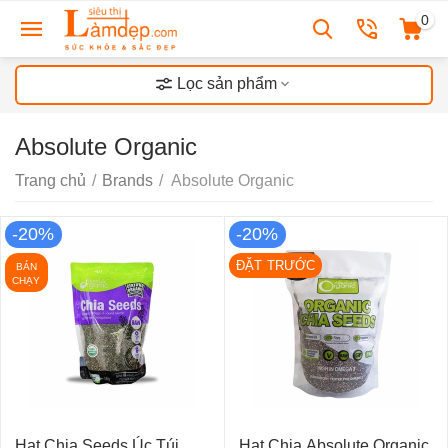
0
Lọc sản phẩm
Absolute Organic
Trang chủ
/
Brands
/
Absolute Organic
-20%
-20%
ĐẶT TRƯỚC
BÁN
CHẠY
Hạt Chia Seeds Úc Túi
Hạt Chia Absolute Organic