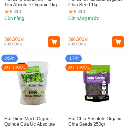
Tím Absolute Organic 1kg
Chia Seed 1kg
1
1
5
5
Còn hàng
Đặt hàng trước
390.000
đ
390.000
đ
490.000
đ
490.000
đ
-25%
-17%
ĐẶT TRƯỚC
ĐẶT TRƯỚC
Hạt Diêm Mạch Organic
Hạt Chia Absolute Organic
Quinoa Của Úc Absolute
Chia Seeds 250gr