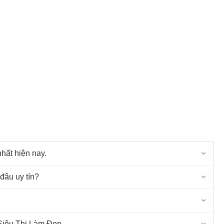
ất hiện nay.
âu uy tín?
iêu Thị Làm Đẹp.