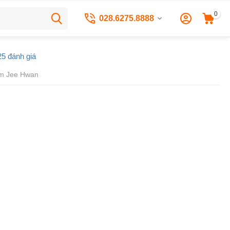
0
028.6275.8888
5 đánh giá
m Jee Hwan