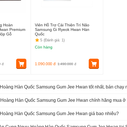
g Hoàn
Viên Hỗ Trợ Cải Thiện Trí Não
Hwan Premium
Samsung Gi Ryeok Hwan Hàn
Hộp Gỗ
Quốc
5
(Đánh giá: 1)
Còn hàng
1.090.000
đ
0
đ
1.490.000
đ
Hoàng Hàn Quốc Samsung Gum Jee Hwan tốt nhất, bán chạy nh
Hoàng Hàn Quốc Samsung Gum Jee Hwan chính hãng mua ở đ
 Hoàng Hàn Quốc Samsung Gum Jee Hwan giá bao nhiêu?
 An Cung Ngưu Hoàng Hàn Quốc Samsung Gum Jee Hwan tại S