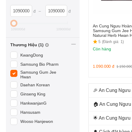
–
đ
đ
An Cung Ngưu Hoàn
1090000
đ
1090000
đ
Samsung Gum Jee 
Natural Herb Hwan 
5
(Đánh giá: 1)
Thương Hiệu (1)
Còn hàng
KwangDong
Samsung Bio Pharm
1.090.000
đ
1.150.00
Samsung Gum Jee
Hwan
Daehan Korean
🎉 An Cung Ngưu 
Ginseng King
HankwanjanG
🏠 An Cung Ngưu 
Hansusam
🌟 An Cung Ngưu
Wooso Hanjewon
🔔 Cách đặt hàng