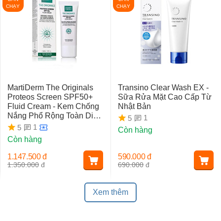
CHẠY
CHẠY
MartiDerm The Originals
Transino Clear Wash EX -
Proteos Screen SPF50+
Sữa Rửa Mặt Cao Cấp Từ
Fluid Cream - Kem Chống
Nhật Bản
Nắng Phổ Rộng Toàn Diện
1
5
Ngừa Lão Hóa, Nám Da
1
5
Còn hàng
Còn hàng
1.147.500
đ
590.000
đ
1.350.000
đ
690.000
đ
Xem thêm