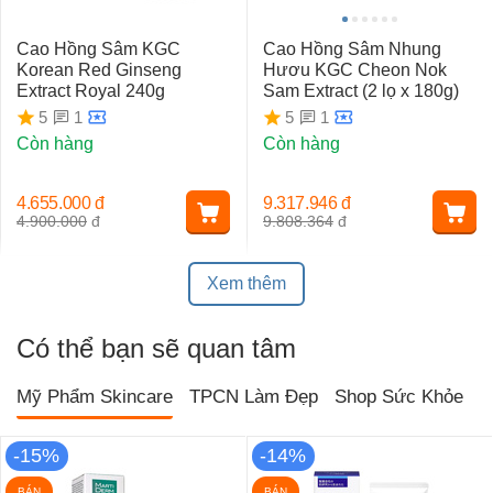
Cao Hồng Sâm KGC
Cao Hồng Sâm Nhung
Korean Red Ginseng
Hươu KGC Cheon Nok
Extract Royal 240g
Sam Extract (2 lọ x 180g)
1
1
5
5
Còn hàng
Còn hàng
4.655.000
đ
9.317.946
đ
4.900.000
đ
9.808.364
đ
Xem thêm
Có thể bạn sẽ quan tâm
Mỹ Phẩm Skincare
TPCN Làm Đẹp
Shop Sức Khỏe
T
-15%
-14%
BÁN
BÁN