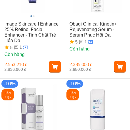
Image Skincare I Enhance
Obagi Clinical Kinetin+
25% Retinol Facial
Rejuvenating Serum -
Enhancer - Tinh Chất Trẻ
Serum Phục Hồi Da
Hóa Da
1
5
1
5
Còn hàng
Còn hàng
2.553.210
đ
2.385.000
đ
2.836.900
đ
2.650.000
đ
-10%
-10%
BÁN
BÁN
CHẠY
CHẠY