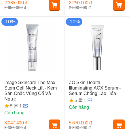
2.385.000
đ
2.250.000
đ
2.650.000
đ
2.500.000
đ
-10%
-10%
Image Skincare The Max
ZO Skin Health
Stem Cell Neck Lift - Kem
Illuminating AOX Serum -
Săn Chắc Vùng Cổ Và
Serum Chống Lão Hóa
Ngực
1
5
1
5
Còn hàng
Còn hàng
3.047.400
đ
5.670.000
đ
3.386.000
đ
6.300.000
đ