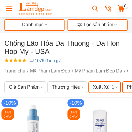
0
Danh mục
Lọc sản phẩm
Chống Lão Hóa Da Thuong - Da Hon
Hop My - USA
1076 đánh giá
Trang chủ
/
Mỹ Phẩm Làm Đẹp
/
Mỹ Phẩm Làm Đẹp Da
/
C
Giá Sản Phẩm
Thương Hiệu
Xuất Xứ
1
Ph
-10%
-10%
BÁN
BÁN
CHẠY
CHẠY