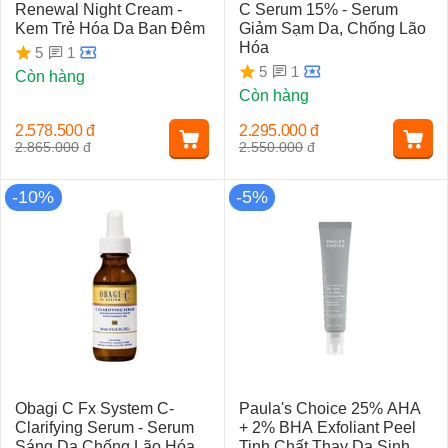
Renewal Night Cream -
C Serum 15% - Serum
Kem Trẻ Hóa Da Ban Đêm
Giảm Sạm Da, Chống Lão
Hóa
1
5
1
5
Còn hàng
Còn hàng
2.578.500
đ
2.295.000
đ
2.865.000
đ
2.550.000
đ
-10%
-5%
Obagi C Fx System C-
Paula's Choice 25% AHA
Clarifying Serum - Serum
+ 2% BHA Exfoliant Peel
Sáng Da Chống Lão Hóa
Tinh Chất Thay Da Sinh