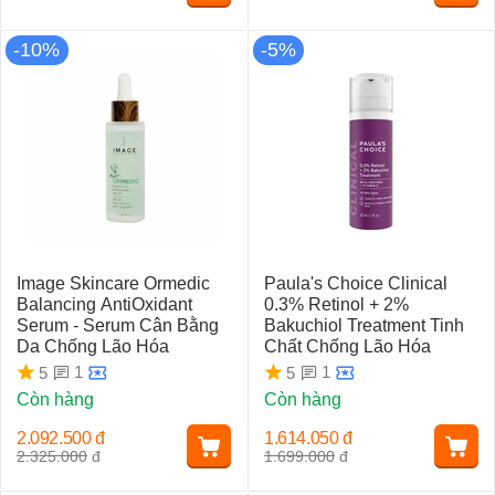
-10%
-5%
Image Skincare Ormedic
Paula's Choice Clinical
Balancing AntiOxidant
0.3% Retinol + 2%
Serum - Serum Cân Bằng
Bakuchiol Treatment Tinh
Da Chống Lão Hóa
Chất Chống Lão Hóa
1
1
5
5
Còn hàng
Còn hàng
2.092.500
đ
1.614.050
đ
2.325.000
đ
1.699.000
đ