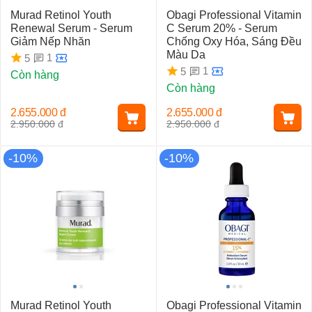
Murad Retinol Youth
Obagi Professional Vitamin
Renewal Serum - Serum
C Serum 20% - Serum
Giảm Nếp Nhăn
Chống Oxy Hóa, Sáng Đều
Màu Da
1
5
1
5
Còn hàng
Còn hàng
2.655.000
đ
2.655.000
đ
2.950.000
đ
2.950.000
đ
-10%
-10%
Murad Retinol Youth
Obagi Professional Vitamin