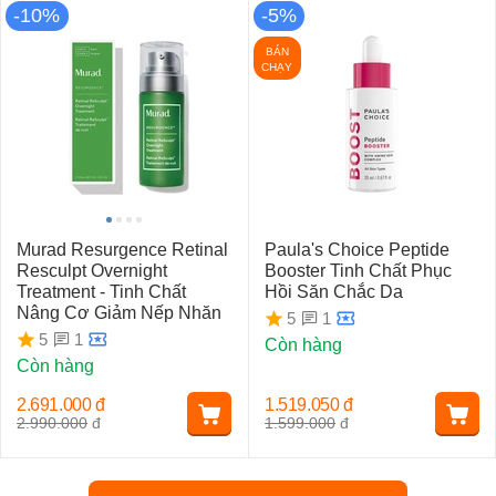
-10%
-5%
BÁN
CHẠY
Murad Resurgence Retinal
Paula's Choice Peptide
Resculpt Overnight
Booster Tinh Chất Phục
Treatment - Tinh Chất
Hồi Săn Chắc Da
Nâng Cơ Giảm Nếp Nhăn
1
5
1
5
Còn hàng
Còn hàng
2.691.000
đ
1.519.050
đ
2.990.000
đ
1.599.000
đ