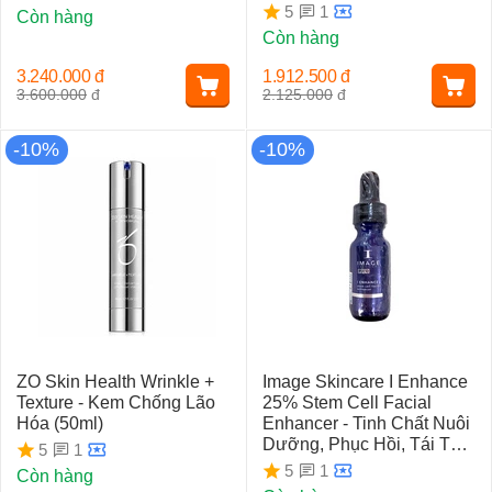
1
5
Còn hàng
Còn hàng
3.240.000
đ
1.912.500
đ
3.600.000
đ
2.125.000
đ
-10%
-10%
ZO Skin Health Wrinkle +
Image Skincare I Enhance
Texture - Kem Chống Lão
25% Stem Cell Facial
Hóa (50ml)
Enhancer - Tinh Chất Nuôi
Dưỡng, Phục Hồi, Tái Tạo
1
5
Da
1
5
Còn hàng