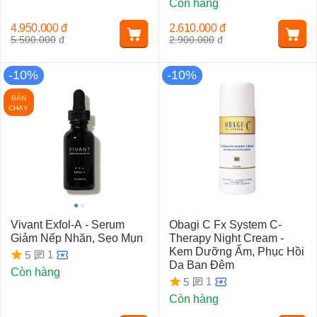
Còn hàng
4.950.000
đ
2.610.000
đ
5.500.000
đ
2.900.000
đ
-10%
-10%
BÁN
CHẠY
Vivant Exfol-A - Serum
Obagi C Fx System C-
Giảm Nếp Nhăn, Sẹo Mụn
Therapy Night Cream -
Kem Dưỡng Ẩm, Phục Hồi
1
5
Da Ban Đêm
Còn hàng
1
5
Còn hàng