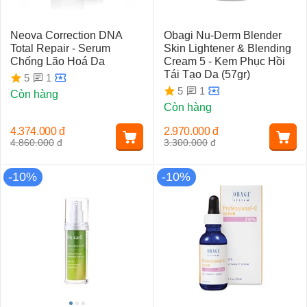
Neova Correction DNA
Obagi Nu-Derm Blender
Total Repair - Serum
Skin Lightener & Blending
Chống Lão Hoá Da
Cream 5 - Kem Phục Hồi
Tái Tạo Da (57gr)
1
5
1
5
Còn hàng
Còn hàng
4.374.000
đ
2.970.000
đ
4.860.000
đ
3.300.000
đ
-10%
-10%