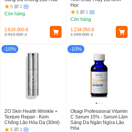
Học
1
5
1
5
Còn hàng
Còn hàng
2.619.000
đ
1.234.050
đ
2.910.000
đ
1.299.000
đ
-10%
-10%
ZO Skin Health Wrinkle +
Obagi Professional Vitamin
Texture Repair - Kem
C Serum 10% - Serum Làm
Chống Lão Hóa Da (30ml)
Sáng Da Ngăn Ngừa Lão
Hóa
1
5