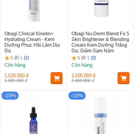
Obagi Clinical Kinetin+
Obagi Nu-Derm Blend Fx 5
Hydrating Cream - Kem
Skin Brightener & Blending
Dưỡng Phục Hồi Làm Dịu
Cream Kem Dưỡng Trắng
Da
Da, Giảm Sạm Nám
1
1
5
5
Còn hàng
Còn hàng
1.516.500
đ
2.205.000
đ
1.685.000
đ
2.450.000
đ
-10%
-10%