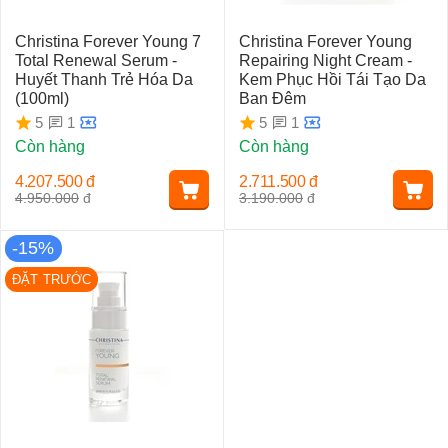
Christina Forever Young 7
Christina Forever Young
Total Renewal Serum -
Repairing Night Cream -
Huyết Thanh Trẻ Hóa Da
Kem Phục Hồi Tái Tạo Da
(100ml)
Ban Đêm
1
1
5
5
Còn hàng
Còn hàng
4.207.500
đ
2.711.500
đ
4.950.000
đ
3.190.000
đ
-15%
ĐẶT TRƯỚC