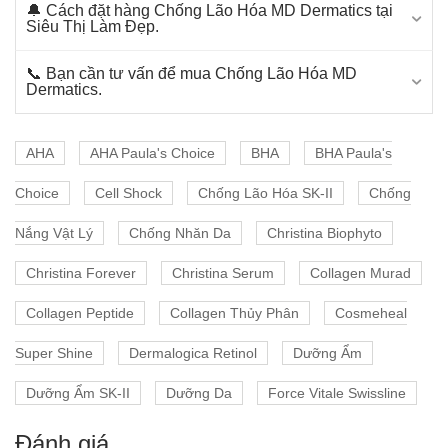
🔔 Cách đặt hàng Chống Lão Hóa MD Dermatics tại
Siêu Thị Làm Đẹp.
📞 Bạn cần tư vấn để mua Chống Lão Hóa MD
Dermatics.
AHA
AHA Paula's Choice
BHA
BHA Paula's
Choice
Cell Shock
Chống Lão Hóa SK-II
Chống
Nắng Vật Lý
Chống Nhăn Da
Christina Biophyto
Christina Forever
Christina Serum
Collagen Murad
Collagen Peptide
Collagen Thủy Phân
Cosmeheal
Super Shine
Dermalogica Retinol
Dưỡng Ẩm
Dưỡng Ẩm SK-II
Dưỡng Da
Force Vitale Swissline
Đánh giá