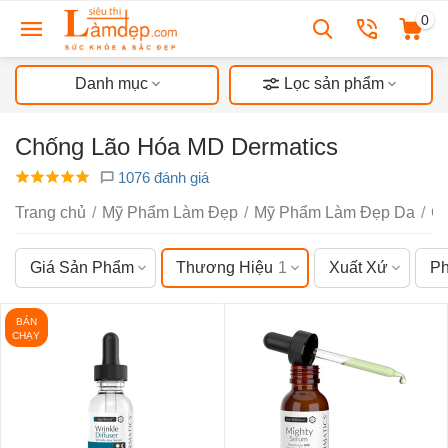
0
Danh mục
Lọc sản phẩm
Chống Lão Hóa MD Dermatics
1076 đánh giá
Trang chủ
/
Mỹ Phẩm Làm Đẹp
/
Mỹ Phẩm Làm Đẹp Da
/
C
Giá Sản Phẩm
Thương Hiệu
1
Xuất Xứ
Ph
BÁN
CHẠY