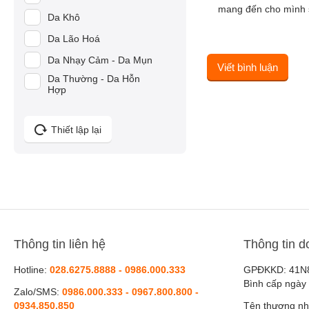
mang đến cho mình s
Mesoestetic
Da Khô
Nhật Bản
Angel's Liquid
Da Lão Hoá
Hàn Quốc
Carlmark
Da Nhạy Cảm - Da Mụn
Việt Nam
Viết bình luận
LANCI
Da Thường - Da Hỗn
Hợp
Medi-Peel
Paula's Choice
Thiết lập lại
Nitta Gelatin
Vento Vivere Switzerland
Forencos
LifeSpring
My Gold
Thông tin liên hệ
Thông tin d
BANOBAGI
Bergamo
Hotline:
028.6275.8888 - 0986.000.333
GPĐKKD: 41N
Bình cấp ngày
Coréana
Zalo/SMS:
0986.000.333 - 0967.800.800 -
0934.850.850
Tên thương nh