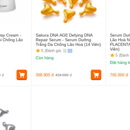
Day Cream -
Sakura DNA AGE Defying DNA
Serum Dưỡ
i Chống Lão
Repair Serum - Serum Dưỡng
Lão Hoá 
Trắng Da Chống Lão Hoá (14 Viên)
PLACENTA
Viên)
5
(Đánh giá: 1)
5
(Đánh 
Còn hàng
Đặt hàng t
368.900
đ
765.000
đ
0
đ
434.000
đ