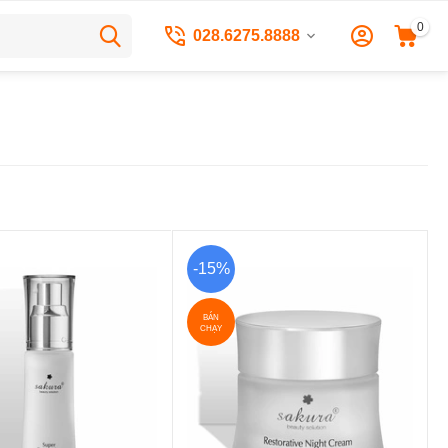
0
028.6275.8888
-15%
BÁN
CHẠY