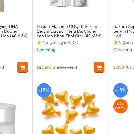
ying DNA
Sakura Placenta COQ10 Serum -
Sakura Sup
um Dưỡng
Serum Dưỡng Trắng Da Chống
Serum Phụ
 Hoá (40 Viên)
Lão Hoá Nhau Thai Cừu (40 Viên)
Hoá
4.5
(Đánh giá: 4)
5
(Đánh 
Còn hàng
Còn hàng
926.500
đ
1.338.750
0
đ
1.090.000
đ
-15%
-15%
ĐẶT 
TRƯỚC