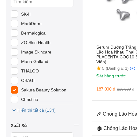
SK-II
MartiDerm
Dermalogica
ZO Skin Health
Serum Dưỡng Trắng
Image Skincare
Lão Hoá Nhau Thai
PLACENTA COQ10 
Maria Galland
Viên)
5
(Đánh giá: 1)
THALGO
Đặt hàng trước
OBAGI
187.000
đ
220.000
đ
Sakura Beauty Solution
Christina
Swissline
Hiển thị tất cả (134)
🎉 Chống Lão Hóa 
Dr.Belter
Xuất Xứ
Dr.Spiller
🏠 Chống Lão Hóa 