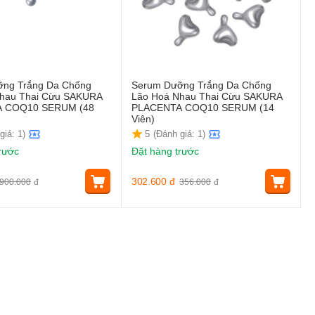
ng Trắng Da Chống
Serum Dưỡng Trắng Da Chống
Nhau Thai Cừu SAKURA
Lão Hoá Nhau Thai Cừu SAKURA
 COQ10 SERUM (48
PLACENTA COQ10 SERUM (14
Viên)
giá: 1)
5
(Đánh giá: 1)
rước
Đặt hàng trước
302.600
đ
900.000
đ
356.000
đ