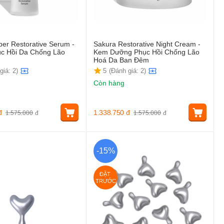
er Restorative Serum -
Sakura Restorative Night Cream -
c Hồi Da Chống Lão
Kem Dưỡng Phục Hồi Chống Lão
Hoá Da Ban Đêm
giá: 2)
5
(Đánh giá: 2)
Còn hàng
đ
1.338.750
đ
1.575.000
đ
1.575.000
đ
-15%
ĐẶT 
TRƯỚC