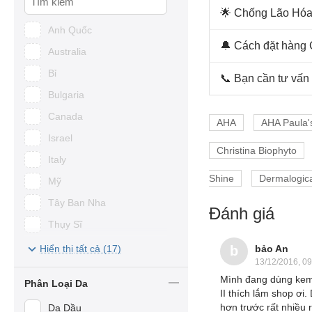
MD Dermatics
🌟 Chống Lão Hóa 
Transino
Anh Quốc
82X Collagen & Placenta
🔔 Cách đặt hàng 
Australia
Ivatherm
Bỉ
📞 Bạn cần tư vấn
Healthy Care
Bulgaria
Costar
Canada
AHA
AHA Paula'
Germaine De Capuccini
Israel
Christina Biophyto
Lanopearl
Italy
Rebirth
Shine
Dermalogica
Mỹ
Jean d'Arcel
Tây Ban Nha
Đánh giá
Neova
Thụy Sĩ
Vivant Skincare
Ý
Hiển thị tất cả (17)
bảo An
b
Shiseido
13/12/2016, 09
Đức
Mình đang dùng kem
Murad
Phân Loại Da
Pháp
II thích lắm shop ơ
Cosmeheal Korea
hơn trước rất nhiều 
Da Dầu
Úc