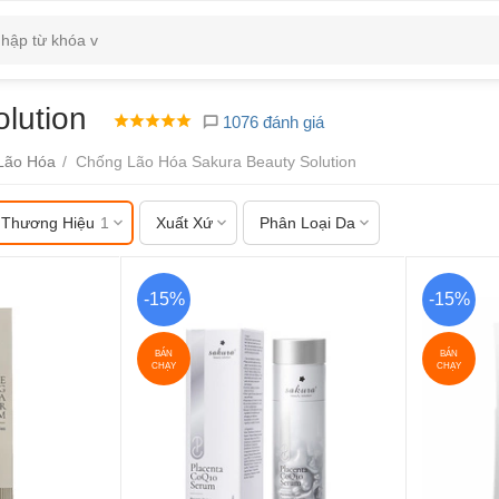
lution
1076 đánh giá
Lão Hóa
/
Chống Lão Hóa Sakura Beauty Solution
Thương Hiệu
1
Xuất Xứ
Phân Loại Da
-15%
-15%
BÁN
BÁN
CHẠY
CHẠY