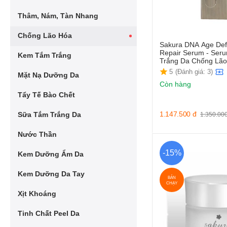
Thâm, Nám, Tàn Nhang
Chống Lão Hóa
Sakura DNA Age Def
Repair Serum - Ser
Kem Tắm Trắng
Trắng Da Chống Lão
5
(Đánh giá: 3)
Mặt Nạ Dưỡng Da
Còn hàng
Tẩy Tế Bào Chết
1.147.500
đ
Sữa Tắm Trắng Da
1.350.00
Nước Thần
-15%
Kem Dưỡng Ẩm Da
Kem Dưỡng Da Tay
BÁN
CHẠY
Xịt Khoáng
Tinh Chất Peel Da