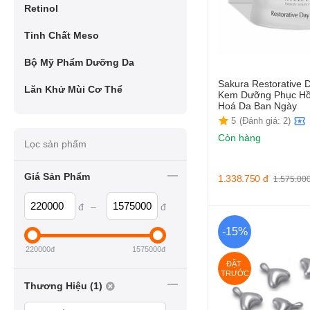
Retinol
Tinh Chất Meso
Bộ Mỹ Phẩm Dưỡng Da
Sakura Restorative 
Lăn Khử Mùi Cơ Thể
Kem Dưỡng Phục Hồ
Hoá Da Ban Ngày
5
(Đánh giá: 2)
Còn hàng
Lọc sản phẩm
Giá Sản Phẩm
1.338.750
đ
1.575.00
–
đ
đ
-15%
220000
đ
1575000
đ
ĐẶT 
TRƯỚC
Thương Hiệu (1)