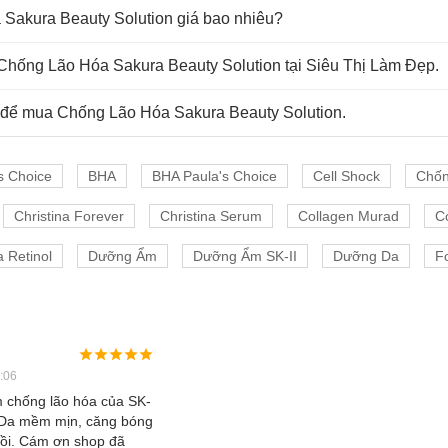
Sakura Beauty Solution giá bao nhiêu?
Chống Lão Hóa Sakura Beauty Solution tại Siêu Thị Làm Đẹp.
 để mua Chống Lão Hóa Sakura Beauty Solution.
s Choice
BHA
BHA Paula's Choice
Cell Shock
Chốn
Christina Forever
Christina Serum
Collagen Murad
C
 Retinol
Dưỡng Ẩm
Dưỡng Ẩm SK-II
Dưỡng Da
Fo
:06
 chống lão hóa của SK-
i. Da mềm mịn, căng bóng
rồi. Cám ơn shop đã