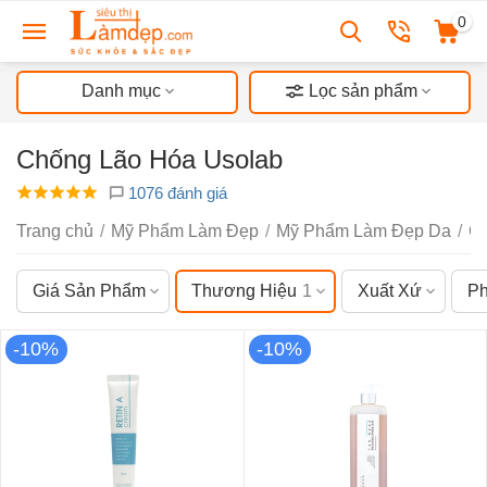
0
Danh mục
Lọc sản phẩm
Chống Lão Hóa Usolab
1076 đánh giá
Trang chủ
/
Mỹ Phẩm Làm Đẹp
/
Mỹ Phẩm Làm Đẹp Da
/
C
Giá Sản Phẩm
Thương Hiệu
1
Xuất Xứ
Ph
-10%
-10%