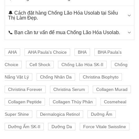
🔔 Cách đặt hàng Chống Lão Hóa Usolab tại Siêu
Thị Làm Đẹp.
📞 Bạn cần tư vấn để mua Chống Lão Hóa Usolab.
AHA
AHA Paula's Choice
BHA
BHA Paula's
Choice
Cell Shock
Chống Lão Hóa SK-II
Chống
Nắng Vật Lý
Chống Nhăn Da
Christina Biophyto
Christina Forever
Christina Serum
Collagen Murad
Collagen Peptide
Collagen Thủy Phân
Cosmeheal
Super Shine
Dermalogica Retinol
Dưỡng Ẩm
Dưỡng Ẩm SK-II
Dưỡng Da
Force Vitale Swissline