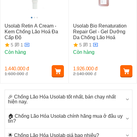
Usolab Retin A Cream -
Usolab Bio Renaturation
Kem Chống Lão Hoá Đa
Repair Gel - Gel Dưỡng
Cấp Độ
Da Chống Lão Hoá
1
1
5
5
Còn hàng
Còn hàng
1.440.000
đ
1.926.000
đ
1.600.000
đ
2.140.000
đ
🎉 Chống Lão Hóa Usolab tốt nhất, bán chạy nhất
hiện nay.
🏠 Chống Lão Hóa Usolab chính hãng mua ở đâu uy
tín?
🌟 Chống Lão Hóa Usolab giá bao nhiêu?