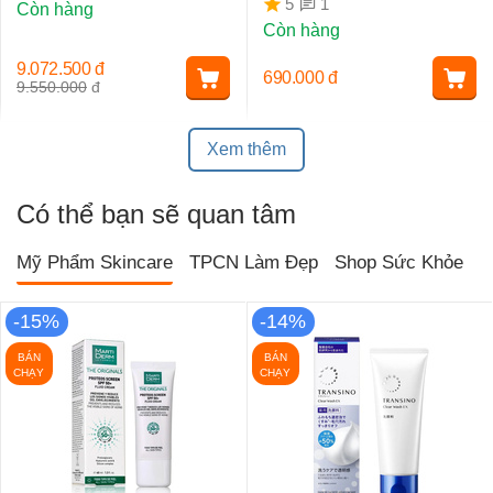
1
5
Còn hàng
Còn hàng
9.072.500
đ
690.000
đ
9.550.000
đ
Xem thêm
Có thể bạn sẽ quan tâm
Mỹ Phẩm Skincare
TPCN Làm Đẹp
Shop Sức Khỏe
T
-15%
-14%
BÁN
BÁN
CHẠY
CHẠY