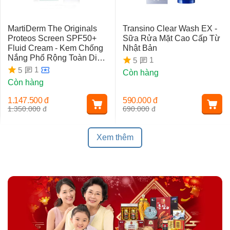
MartiDerm The Originals
Transino Clear Wash EX -
Proteos Screen SPF50+
Sữa Rửa Mặt Cao Cấp Từ
Fluid Cream - Kem Chống
Nhật Bản
Nắng Phổ Rộng Toàn Diện
1
5
Ngừa Lão Hóa, Nám Da
1
5
Còn hàng
Còn hàng
1.147.500
đ
590.000
đ
1.350.000
đ
690.000
đ
Xem thêm