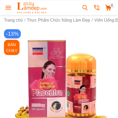
0
Trang chủ
/
Thực Phẩm Chức Năng Làm Đẹp
/
Viên Uống 
-13%
BÁN
CHẠY