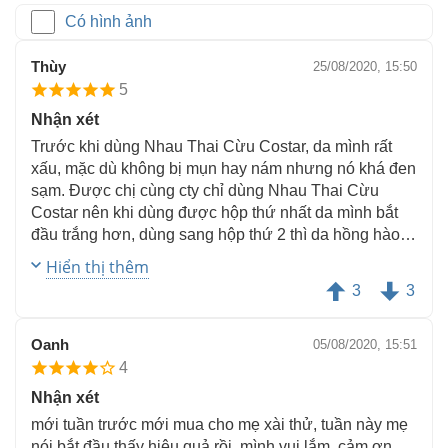
Có hình ảnh
Thùy
25/08/2020, 15:50
5
Nhận xét
Trước khi dùng Nhau Thai Cừu Costar, da mình rất
xấu, mặc dù không bị mụn hay nám nhưng nó khá đen
sạm. Được chị cùng cty chỉ dùng Nhau Thai Cừu
Costar nên khi dùng được hộp thứ nhất da mình bắt
đầu trắng hơn, dùng sang hộp thứ 2 thì da hồng hào,
mịn màng rất nhiều. Kết quả như mong muốn nên
Hiển thị thêm
thích lắm.
3
3
Oanh
05/08/2020, 15:51
4
Nhận xét
mới tuần trước mới mua cho mẹ xài thử, tuần này mẹ
nói bắt đầu thấy hiệu quả rồi. mình vui lắm, cảm ơn