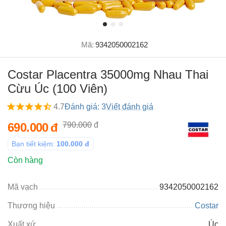
Mã:
9342050002162
Costar Placentra 35000mg Nhau Thai
Cừu Úc (100 Viên)
4.7
Đánh giá: 3
Viết đánh giá
690.000
đ
790.000
đ
Bạn tiết kiệm:
100.000
đ
Còn hàng
Mã vạch
9342050002162
Thương hiệu
Costar
Xuất xứ
Úc